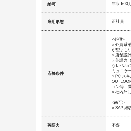
年収 500
給与
正社員
雇用形態
<必須>
○ 外資
が望まし
○ 店舗設
○ 英語
なレベル/ア
ミュニケ
応募条件
○ PC 
OUTLOO
ョン等、
○ 社内
<尚可>
○ SAP
不要
英語力