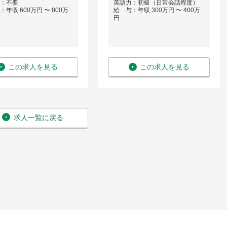
：不要
英語力：初級（日常会話程度）
年収 600万円 〜 800万
給 与：年収 300万円 〜 400万
円
この求人を見る
この求人を見る
求人一覧に戻る