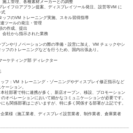
店、施工管理、各種素材メーカーとの調整
スプレイフロアプラン提案、ディスプレイツール発注、設営等VM に
一式
タッフのVM トレーニング実施、スキル習得指導
 関連ツールの発注・管理
類の作成、提出
他、会社から指示された業務
ープンやリノベーションの際の準備・設営に加え、VM チェックやシ
タッフのトレーニングなどを行うため、国内出張あり。
マーケティング部 ディレクター
先
タッフ：VM トレーニング・ゾーニングやディスプレイ修正指示など
ニケーション。
部：本社部署で特に連携が多く、新店オープン、移設、プロモーション
々のオペレーションにおいて細かなコミュニケ―ションが必要です。
外にも関係部署はございますが、特に多く関係する部署が上記です。
ダー企業様（施工業者、ディスプレイ設営業者、制作業者、倉庫業者