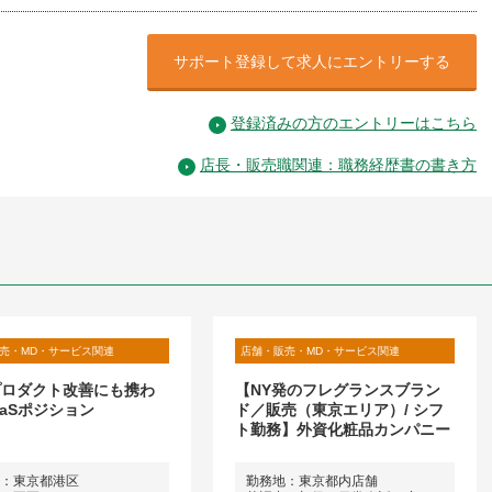
サポート登録して求人にエントリーする
登録済みの方のエントリーはこちら
店長・販売職関連：職務経歴書の書き方
売・MD・サービス関連
店舗・販売・MD・サービス関連
プロダクト改善にも携わ
【NY発のフレグランスブラン
aaSポジション
ド／販売（東京エリア）/ シフ
ト勤務】外資化粧品カンパニー
：東京都港区
勤務地：東京都内店舗