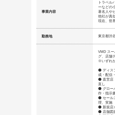
トラベル
ーなどの
事業内容
著名人や
他社が真
現在、世界
東京都渋
勤務地
VMD 
グ、店舗
※いずれ
⚫ ディ
成・配信
⚫ 直営店
直し
⚫ グロ
作・指示
⚫ セー
理、実施
⚫ 新規
⚫ 店舗