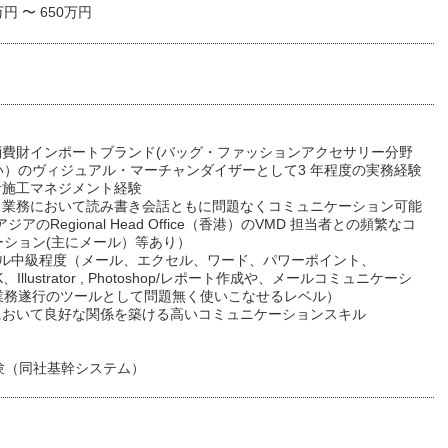
万円 〜 650万円
系消費財インポートブランド(バッグ・ファッションアクセサリー分野
い）のヴィジュアル・マーチャンダイザーとして3 年程度の実務経験
計施工マネジメント経験
力（業務において読み書き会話ともに問題なくコミュニケーション可能
ジアのRegional Head Office（香港）のVMD 担当者との頻繁なコ
ーション(主にメール）等あり）
スキル中級程度（メール、エクセル、ワード、パワーポイント、
K、Illustrator , Photoshop/レポート作成や、メールコミュニケーシ
業務遂行のツールとして問題無く使いこなせるレベル）
外において良好な関係を築ける高いコミュニケーションスキル
 経験（同社基幹システム）