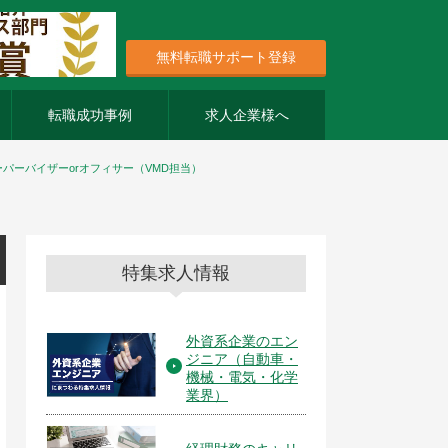
無料転職サポート登録
転職成功事例
求人企業様へ
パーバイザーorオフィサー（VMD担当）
特集求人情報
外資系企業のエン
ジニア（自動車・
機械・電気・化学
業界）