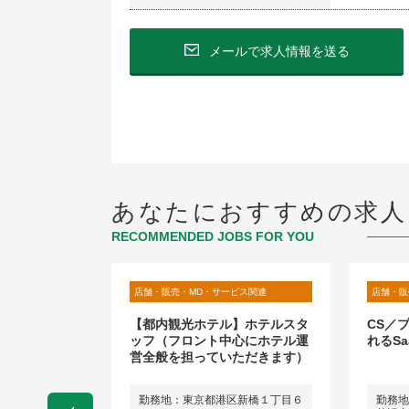
メールで求人情報を送る
あなたにおすすめの求人
RECOMMENDED JOBS FOR YOU
ビス関連
店舗・販売・MD・サービス関連
店舗・販
（マネージャ
【都内観光ホテル】ホテルスタ
CS／
ースカンパニー
ッフ（フロント中心にホテル運
れるS
ション
営全般を担っていただきます）
楽天クリムゾ
勤務地：東京都港区新橋１丁目６
勤務地