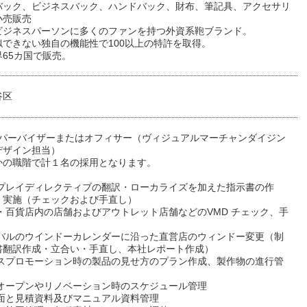
バック、ビジネスバック、ハンドバック、財布、筆記具、アクセサリ
小売販売
ビジネスパーソンに多くのファンを持つ外資系鞄ブランド。
似できない独自の機能性で100以上の特許を取得。
65カ国で販売。
谷区
スーパーバイザーまたはオフィサー（ヴィジュアルマーチャンダイジン
デザイン担当）
かの職階で計１名の採用となります。
スプレイディレクティブの翻訳・ローカライズを加えた指示書の作
・実施（チェックおよび手直し）
・百貨店内の店舗およびアウトレット店舗などのVMD チェック、手
ーバルのウインドーカレンダーに沿った直営店のウィンドー変更（制
書翻訳作成・立合い・手直し、本社レポート作成）
ルスプロモーション時の製品の見せ方のプラン作成、製作物の進行管
店オープンやリノベーション時のスケジュール管理
図面と見積資料及びマニュアル資料管理