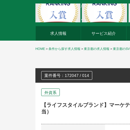
外資系企業の転職・キャリア転職ならアージスジャパン
求人情報
サービス紹介
HOME
>
条件から探す求人情報
>
東京都の求人情報
>
東京都のS
案件番号：172047 / 014
外資系
【ライフスタイルブランド】マーケテ
当）