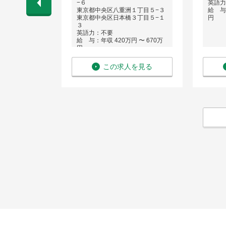
−６
英語力
東京都中央区八重洲１丁目５−３
給 与：
 〜 1,000
東京都中央区日本橋３丁目５−１
円
３
英語力：不要
給 与：年収 420万円 〜 670万
円
を見る
この求人を見る