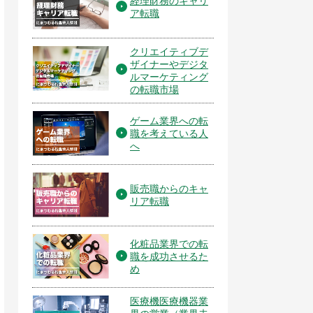
経理財務のキャリ
ア転職
クリエイティブデ
ザイナーやデジタ
ルマーケティング
の転職市場
ゲーム業界への転
職を考えている人
へ
販売職からのキャ
リア転職
化粧品業界での転
職を成功させるた
め
医療機医療機器業