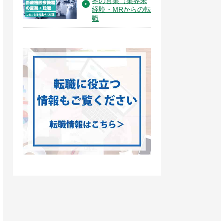
界の営業（業界未
経験・MRからの転
職