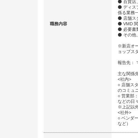
⚫ 百貨
⚫ ディ
係る業務
⚫ 店舗ス
職務内容
⚫ VMD
⚫ 必要書
⚫ その
※新店オ
ョップス
報告先： 
主な関係
<社内>
○ 店舗ス
のコミュ
○ 営業
などの日
※上記以
<社外>
○ ベン
など）