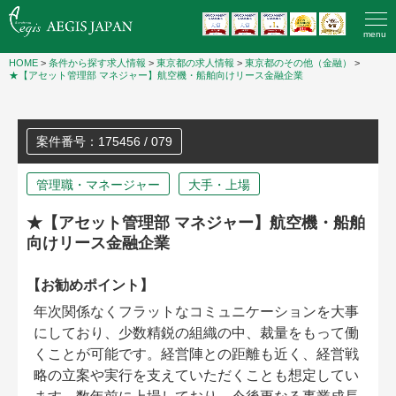
menu
HOME
>
条件から探す求人情報
>
東京都の求人情報
>
東京都のその他（金融）
>
★【アセット管理部 マネジャー】航空機・船舶向けリース金融企業
案件番号：175456 / 079
管理職・マネージャー
大手・上場
★【アセット管理部 マネジャー】航空機・船舶
向けリース金融企業
【お勧めポイント】
年次関係なくフラットなコミュニケーションを大事
にしており、少数精鋭の組織の中、裁量をもって働
くことが可能です。経営陣との距離も近く、経営戦
略の立案や実行を支えていただくことも想定してい