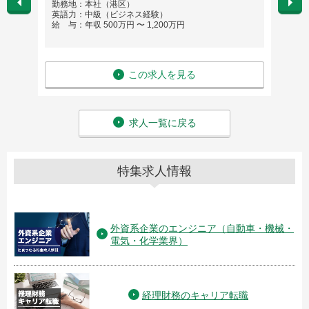
勤務地：本社（港区）
勤務
英語力：中級（ビジネス経験）
英語
給 与：年収 500万円 〜 1,200万円
給 与
この求人を見る
求人一覧に戻る
特集求人情報
外資系企業のエンジニア（自動車・機械・
電気・化学業界）
経理財務のキャリア転職