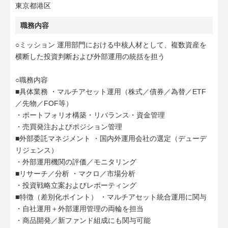
東京都港区
職務内容
○ミッション 運用部門における中核人材として、複数資産を
横断した投資判断および外部運用の統括を担う
○職務内容
■具体業務 ・マルチアセット運用（株式／債券／為替／ETF
／先物／FOF等）
・ポートフォリオ構築・リバランス・資金管理
・売買発注およびポジション管理
■外部委託マネジメント ・国内外運用会社の選定（デューデ
リジェンス）
・外部運用機関の評価／モニタリング
■リサーチ／分析 ・マクロ／市場分析
・投資戦略立案およびレポーティング
■特徴（差別化ポイント） ・マルチアセット統合運用に関与
・自社運用＋外部運用管理の両輪を担当
・商品開発／新ファンド組成にも関与可能