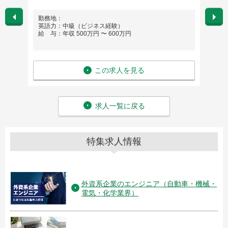
勤務地：
勤務地
英語力：中級（ビジネス経験）
英語
給 与：年収 500万円 〜 600万円
給 与：
この求人を見る
求人一覧に戻る
特集求人情報
外資系企業のエンジニア（自動車・機械・
電気・化学業界）