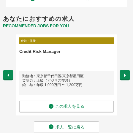
あなたにおすすめの求人
RECOMMENDED JOBS FOR YOU
金融・保険
金融・保
チュアリ
Credit Risk Manager
Produ
勤務地：東京都千代田区/東京都墨田区
勤務
英語力：上級（ビジネス交渉）
英語
給 与：年収 1,000万円 〜 1,200万円
給 与
この求人を見る
求人一覧に戻る