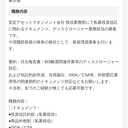
東京都
職務内容
安定アセットマネジメント会社 投信業務部にて私募投資信託
に関わるドキュメンツ、ディスクロージャー業務担当の募集
です。
※現職部長様の将来の後任として、新規増員募集を行いま
す。
要約：月次報告書・BIS帳票関連作業等のディスクロージャー
対応、
および信託約款作成、当局届出、ISDA／CSA等、外部委託運
用等の関連契約のドキュメンツ対応などをお願いします。
※当初、全てのご経験が無くても応募可能です。
職務内容：
〇ドキュメンツ：
●投資信託約款（私募投信）
●商品外相初（私募投信）
●ISDA／CSA