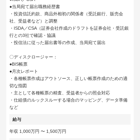
●当局宛て届出職務経歴書
・投資信託約款、商品外相初の関係者（受託銀行、販売会
社、受益者など）と調整
・ISDA／CSA（証券会社作成のドラフトを証券会社・受託銀
行との3社で確認・協議
・投信法に従った届出書等の作成、当局宛て届出
〇ディスクロージャー：
●BIS帳票
●月次レポート
・各種帳票作成はアウトソース、正しい帳票作成のための適
切な指図
・主として各種帳票の精査、受益者からの照会対応
・仕組債のルックスルーする場合のマッピング、データ準備
など
給与
年収 1,000万円 〜 1,500万円