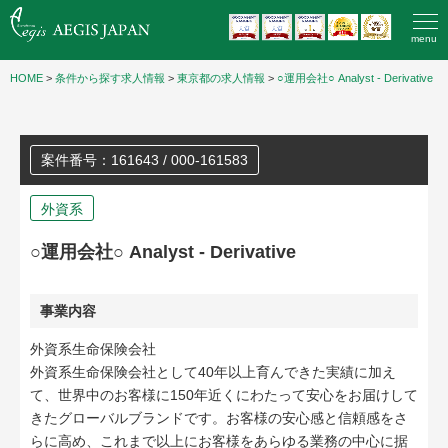
menu
HOME
>
条件から探す求人情報
>
東京都の求人情報
>
○運用会社○ Analyst - Derivative
案件番号：161643 / 000-161583
外資系
○運用会社○ Analyst - Derivative
事業内容
外資系生命保険会社
外資系生命保険会社として40年以上育んできた実績に加え
て、世界中のお客様に150年近くにわたって安心をお届けして
きたグローバルブランドです。お客様の安心感と信頼感をさ
らに高め、これまで以上にお客様をあらゆる業務の中心に据