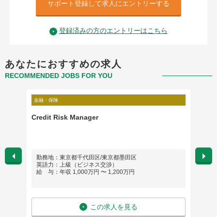
サポート登録して求人にエントリーする
登録済みの方のエントリーはこちら
あなたにおすすめの求人
RECOMMENDED JOBS FOR YOU
金融・保険
金融・保
Credit Risk Manager
○生命
ーマネ
勤務地：東京都千代田区/東京都墨田区
勤務
英語力：上級（ビジネス交渉）
英語
給 与：年収 1,000万円 〜 1,200万円
給 与
この求人を見る