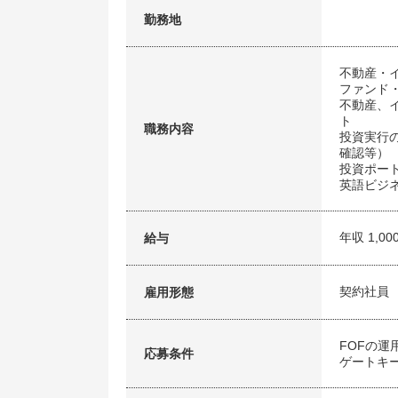
勤務地
不動産・
ファンド
不動産、イ
ト
職務内容
投資実行
確認等）
投資ポー
英語ビジ
年収 1,00
給与
契約社員
雇用形態
FOFの運
応募条件
ゲートキ