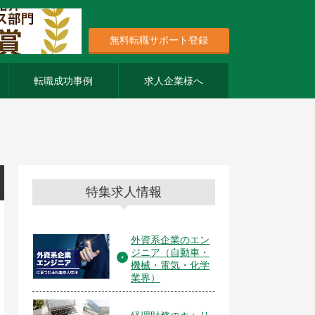
無料転職サポート登録
転職成功事例
求人企業様へ
特集求人情報
外資系企業のエン
ジニア（自動車・
機械・電気・化学
業界）