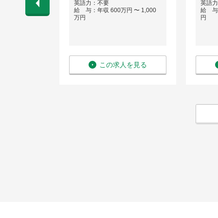
ル5階
英語力：不要
英語力
給 与：年収 600万円 〜 1,000
給 与：
 〜 750万
万円
円
を見る
この求人を見る