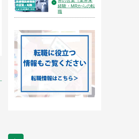
界の営業（業界未
経験・MRからの転
職
管理部門
不動産・建築・土木
私募リート会計
分譲マンション建築設計
（マネージャー候補） ※
ライム上場デベロッパー
プ
勤務地：東京都千代田区
勤務地：東京都千代田区丸の