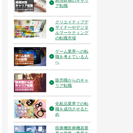
経理財務のキャリ
ア転職
クリエイティブデ
ザイナーやデジタ
ルマーケティング
の転職市場
ゲーム業界への転
職を考えている人
へ
販売職からのキャ
リア転職
化粧品業界での転
職を成功させるた
め
医療機医療機器業