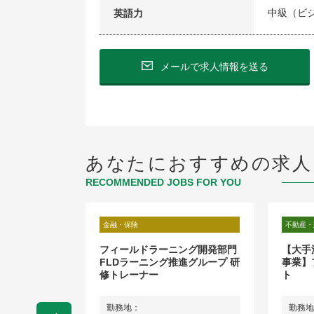
中級（ビ
英語力
メールで求人情報を送る
あなたにおすすめの求人
RECOMMENDED JOBS FOR YOU
金融・保険
不動産・
イム不動産／
フィールドラーニング開発部門
【大手
ダー候補
FLDラーニング推進グループ 研
事業】
修トレーナー
ト
田区丸の内2-
勤務地：
勤務地