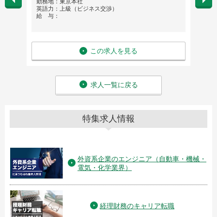
勤務地：東京本社
勤務
英語力：上級（ビジネス交渉）
英語
給 与：
給 与：
この求人を見る
求人一覧に戻る
特集求人情報
外資系企業のエンジニア（自動車・機械・
電気・化学業界）
経理財務のキャリア転職