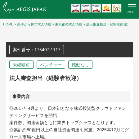
menu
HOME
>
条件から探す求人情報
>
東京都の求人情報
>
法人審査担当（経験者歓迎）
案件番号：175407 / 117
未経験可
ベンチャー
転勤なし
法人審査担当（経験者歓迎）
事業内容
◎2017年4月より、日本初となる株式投資型クラウドファン
ディングサービスを開始。
案件数、調達金額ともに業界トップクラスとなります。
◎累計約80億円以上の自社資金調達を実施。2025年12月にグ
ロース市場へ上場。