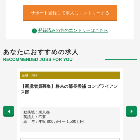
サポート登録して求人にエントリーする
登録済みの方のエントリーはこちら
あなたにおすすめの求人
RECOMMENDED JOBS FOR YOU
金融・保険
金融・保
P2）
【新規増員募集】将来の部長候補 コンプライアン
法人審
ス部
勤務地：東京都
勤務
英語力：不要
英語
給 与：年収 800万円 〜 1,500万円
給 与：