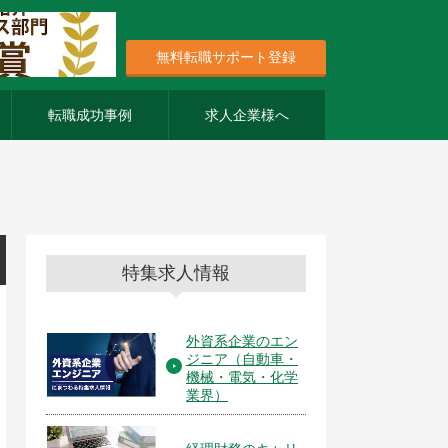
無料転職サポート登録
転職成功事例
求人企業様へ
特集求人情報
外資系企業のエン
ジニア（自動車・
機械・電気・化学
業界）