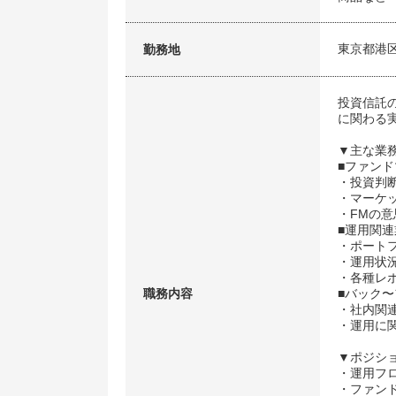
東京都港
勤務地
投資信託
に関わる
▼主な業
■ファン
・投資判
・マーケ
・FMの
■運用関連
・ポート
・運用状
・各種レ
職務内容
■バック
・社内関
・運用に
▼ポジシ
・運用フ
・ファン