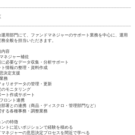
区
の運用部門にて、ファンドマネジャーのサポート業務を中心に、運用
実務全般を担当いただきます。
務内容
ドマネジャー補佐
断に必要なデータ収集・分析サポート
ット情報の整理・資料作成
意思決定支援
業務
フォリオデータの管理・更新
況のモニタリング
ポート作成サポート
〜フロント連携
連部署との連携（商品・ディスクロ・管理部門など）
関する各種事務・調整業務
ョンの特徴
ロントに近いポジションで経験を積める
ドマネジャーの意思決定プロセスを間近で学べる