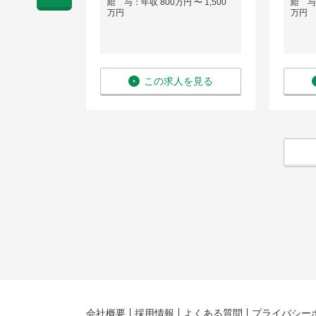
 〜 1,500
給 与：年収 800万円 〜 1,500
給 与：
万円
万円
を見る
この求人を見る
会社概要
採用情報
よくある質問
プライバシー