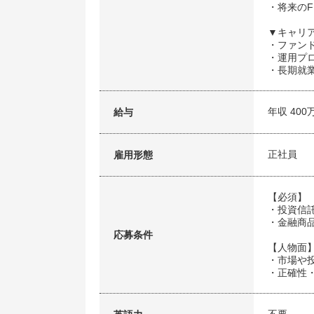
・将来の
▼キャリ
・ファン
・運用プ
・長期就
年収 400
給与
正社員
雇用形態
【必須】
・投資信
・金融商
応募条件
【人物面
・市場や
・正確性