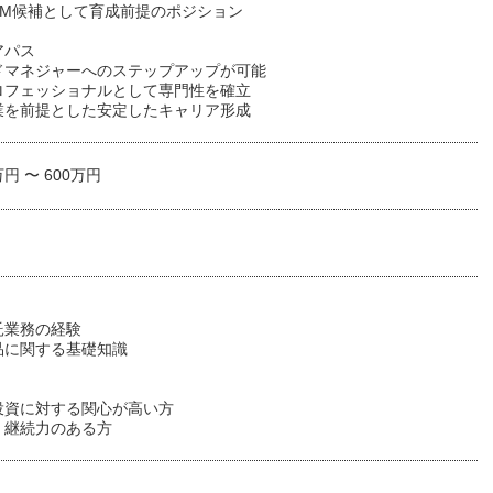
FM候補として育成前提のポジション
アパス
ドマネジャーへのステップアップが可能
ロフェッショナルとして専門性を確立
業を前提とした安定したキャリア形成
万円 〜 600万円
託業務の経験
品に関する基礎知識
】
投資に対する関心が高い方
・継続力のある方