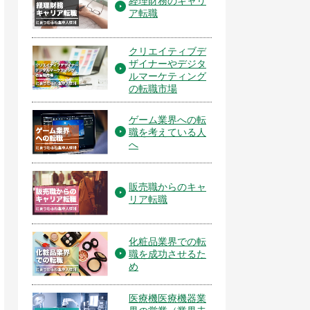
経理財務のキャリ
ア転職
クリエイティブデ
ザイナーやデジタ
ルマーケティング
の転職市場
ゲーム業界への転
職を考えている人
へ
販売職からのキャ
リア転職
化粧品業界での転
職を成功させるた
め
医療機医療機器業