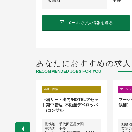
不要
英語力
メールで求人情報を送る
あなたにおすすめの求人
RECOMMENDED JOBS FOR YOU
金融・保険
マーケテ
ンチャーキャ
上場リート出向/HOTELアセッ
マーケ
ト期中管理_不動産デベロッパ
候補）
ー/コンサル
勤務地：千代田区霞ケ関
勤務地
英語力：不要
英語力