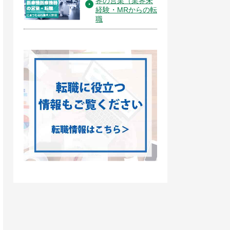
界の営業（業界未
経験・MRからの転
職