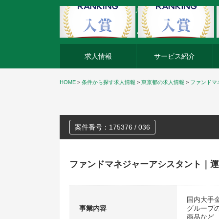
外資系企業の転職・キャリア転職ならアージスジャパン
求人情報
サービス紹介
HOME
>
条件から探す求人情報
>
東京都の求人情報
>
ファンドマ
案件番号：175376 / 036
ファンドマネジャーアシスタント｜運
国内大手
事業内容
グループ
商品など