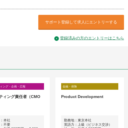
サポート登録して求人にエントリーする
登録済みの方のエントリーはこちら
ィング・企画・広報
金融・保険
ティング責任者（CMO
Product Development
：本社
勤務地：東京本社
：不要
英語力：上級（ビジネス交渉）