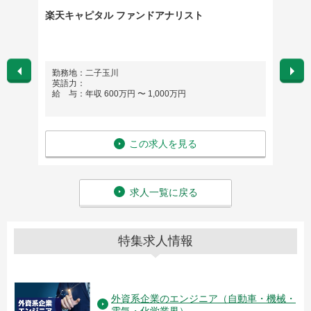
ント】
楽天キャピタル ファンドアナリスト
M＆A
勤務地：二子玉川
勤務
英語力：
英語
給 与：年収 600万円 〜 1,000万円
給 与
この求人を見る
求人一覧に戻る
特集求人情報
外資系企業のエンジニア（自動車・機械・