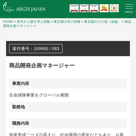
menu
HOME
>
条件から探す求人情報
>
東京都の求人情報
>
東京都のその他（金融）
>
商品
開発企画マネージャー
案件番号：169965 / 083
商品開発企画マネージャー
事業内容
生命保険事業をグローバル展開
勤務地
職務内容
資産形成ニーズの高まり、社会環境の変化などもあり、お客