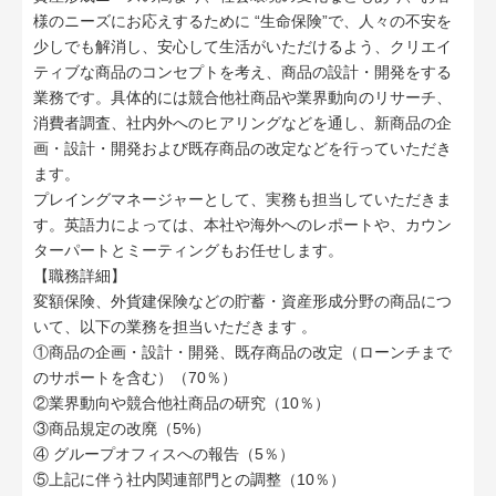
様のニーズにお応えするために “生命保険”で、人々の不安を
少しでも解消し、安心して生活がいただけるよう、クリエイ
ティブな商品のコンセプトを考え、商品の設計・開発をする
業務です。具体的には競合他社商品や業界動向のリサーチ、
消費者調査、社内外へのヒアリングなどを通し、新商品の企
画・設計・開発および既存商品の改定などを行っていただき
ます。
プレイングマネージャーとして、実務も担当していただきま
す。英語力によっては、本社や海外へのレポートや、カウン
ターパートとミーティングもお任せします。
【職務詳細】
変額保険、外貨建保険などの貯蓄・資産形成分野の商品につ
いて、以下の業務を担当いただきます 。
①商品の企画・設計・開発、既存商品の改定（ローンチまで
のサポートを含む）（70％）
②業界動向や競合他社商品の研究（10％）
③商品規定の改廃（5%）
④ グループオフィスへの報告（5％）
⑤上記に伴う社内関連部門との調整（10％）