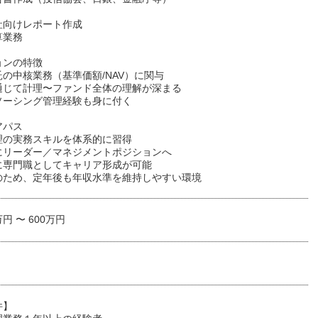
社向けレポート作成
算業務
ョンの特徴
の中核業務（基準価額/NAV）に関与
通じて計理〜ファンド全体の理解が深まる
ソーシング管理経験も身に付く
アパス
理の実務スキルを体系的に習得
にリーダー／マネジメントポジションへ
に専門職としてキャリア形成が可能
のため、定年後も年収水準を維持しやすい環境
万円 〜 600万円
件】