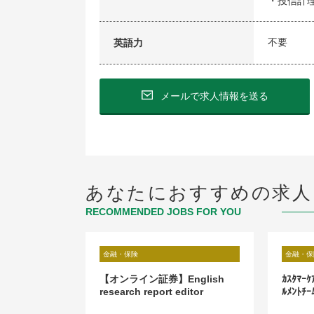
・投信計
不要
英語力
メールで求人情報を送る
あなたにおすすめの求人
RECOMMENDED JOBS FOR YOU
金融・保険
金融・保
・給付金等支払
【オンライン証券】English
ｶｽﾀﾏｰ
事実確認担当
research report editor
ﾙﾒﾝﾄﾁｰ
マネジャー候