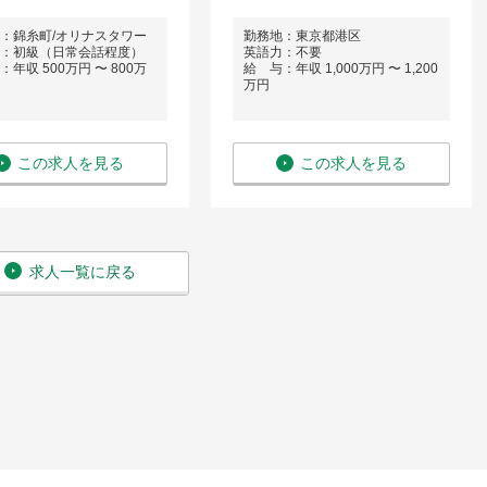
：錦糸町/オリナスタワー
勤務地：東京都港区
：初級（日常会話程度）
英語力：不要
年収 500万円 〜 800万
給 与：年収 1,000万円 〜 1,200
万円
この求人を見る
この求人を見る
求人一覧に戻る