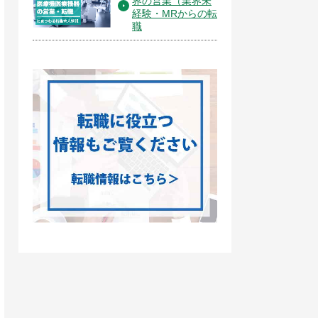
界の営業（業界未
経験・MRからの転
職