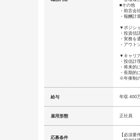
■その他
・助言会
・報酬計
▼ポジシ
・投資信託
・実務を
・アウト
▼キャリ
・投信計
・将来的
・長期的
※年俸制
年収 400
給与
正社員
雇用形態
【必須要
応募条件