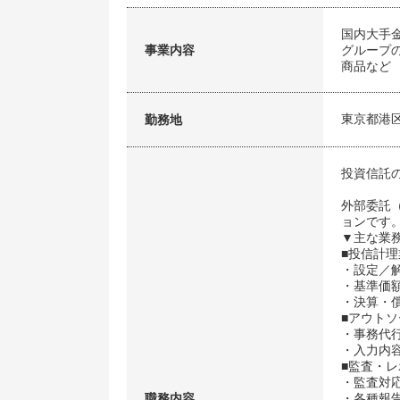
国内大手
事業内容
グループ
商品など
東京都港
勤務地
投資信託
外部委託
ョンです
▼主な業
■投信計理
・設定／
・基準価
・決算・
■アウト
・事務代
・入力内
■監査・
・監査対
職務内容
・各種報