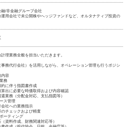
金融/非金融グループ会社
の運用会社で未公開株やへッジファンドなど、オルタナティブ投資の
区
の計理業務全般を担当いただきます。
（事務代行会社）を活用しながら、オペレーション管理も行うポジシ
。
務内容
業務
解約に伴う指図書作成
額算出に必要な時価取得および内容確認
償還業務（分配金対応、支払指図等）
ソース管理
行会社への業務指示
容のチェックおよび精査
レポーティング
応（資料作成、財務関連対応等）
告書作成（投信協会、日銀、金融庁等）