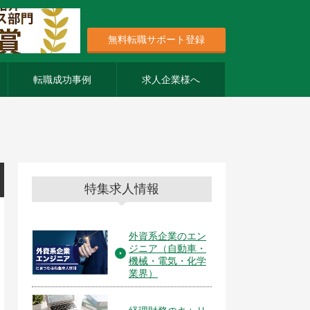
無料転職サポート登録
転職成功事例
求人企業様へ
特集求人情報
外資系企業のエン
ジニア（自動車・
機械・電気・化学
業界）