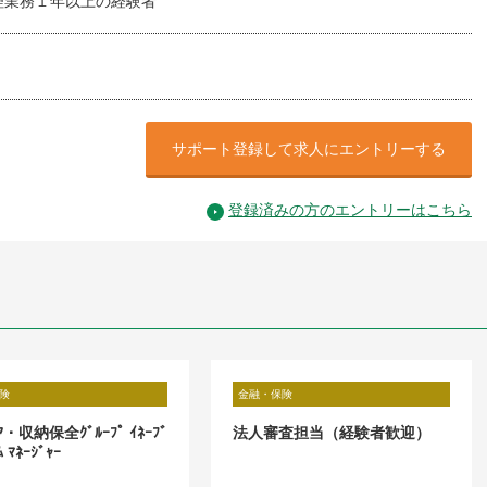
理業務１年以上の経験者
サポート登録して求人にエントリーする
登録済みの方のエントリーはこちら
険
金融・保険
ｹｱ・収納保全ｸﾞﾙｰﾌﾟ ｲﾈｰﾌﾞ
法人審査担当（経験者歓迎）
ﾑ ﾏﾈｰｼﾞｬｰ