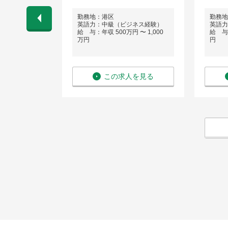
勤務地：港区
勤務地
会話程度）
英語力：中級（ビジネス経験）
英語力
 〜 800万
給 与：年収 500万円 〜 1,000
給 与：
万円
円
を見る
この求人を見る