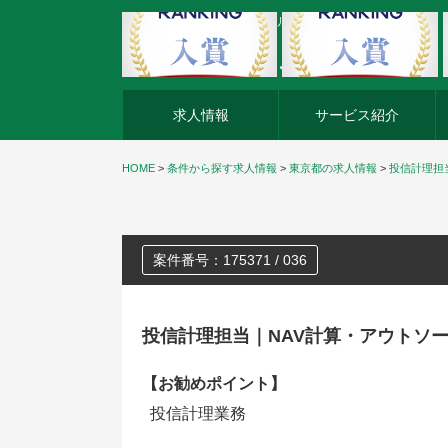
外資系企業の転職・キャリア転職ならアージスジャパン
求人情報
サービス紹介
HOME
>
条件から探す求人情報
>
東京都の求人情報
>
投信計理担
案件番号：175371 / 036
投信計理担当｜NAV計算・アウトソ
【お勧めポイント】
投信計理業務