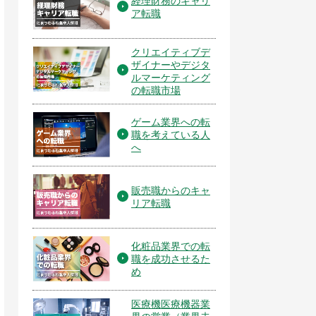
経理財務のキャリ
ア転職
クリエイティブデ
ザイナーやデジタ
ルマーケティング
の転職市場
ゲーム業界への転
職を考えている人
へ
販売職からのキャ
リア転職
化粧品業界での転
職を成功させるた
め
医療機医療機器業