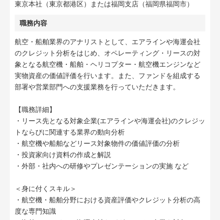
東京本社（東京都港区）または福岡支店（福岡県福岡市）
職務内容
航空・船舶業界のアナリストとして、エアラインや海運会社
のクレジット分析をはじめ、オペレーティング・リースの対
象となる航空機・船舶・ヘリコプター・航空機エンジンなど
実物資産の価値評価を行います。また、ファンドを組成する
部署や営業部門への支援業務を行っていただきます。
【職務詳細】
・リース先となる対象企業(エアラインや海運会社)のクレジッ
トならびに関連する業界の動向分析
・航空機や船舶などリース対象物件の価値評価の分析
・投資家向け資料の作成と解説
・外部・社内への研修やプレゼンテーションの実施 など
＜身に付くスキル＞
・航空機・船舶分野における資産評価やクレジット分析の高
度な専門知識