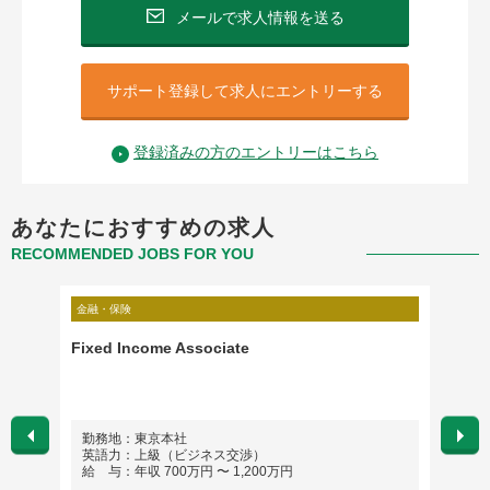
メールで求人情報を送る
サポート登録して求人にエントリーする
登録済みの方のエントリーはこちら
あなたにおすすめの求人
RECOMMENDED JOBS FOR YOU
金融・保険
金融・保
Fixed Income Associate
プリン
勤務地：東京本社
勤務
英語力：上級（ビジネス交渉）
英語
給 与：年収 700万円 〜 1,200万円
給 与