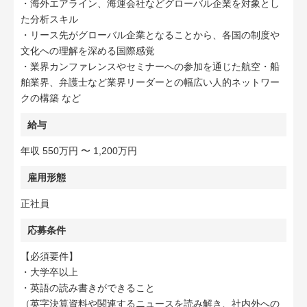
・海外エアライン、海運会社などグローバル企業を対象とし
た分析スキル
・リース先がグローバル企業となることから、各国の制度や
文化への理解を深める国際感覚
・業界カンファレンスやセミナーへの参加を通じた航空・船
舶業界、弁護士など業界リーダーとの幅広い人的ネットワー
クの構築 など
給与
年収 550万円 〜 1,200万円
雇用形態
正社員
応募条件
【必須要件】
・大学卒以上
・英語の読み書きができること
（英字決算資料や関連するニュースを読み解き、社内外への