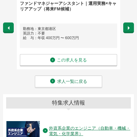
裁量
ファンドマネジャーアシスタント｜運用実務×キャ
BCM/B
リアアップ（将来FM候補）
パート
勤務地：東京都港区
勤務
英語力：不要
英語
給 与：年収 400万円 〜 600万円
給 与
この求人を見る
求人一覧に戻る
特集求人情報
外資系企業のエンジニア（自動車・機械・
電気・化学業界）