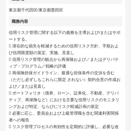
東京都千代田区/東京都墨田区
職務内容
信用リスク管理に関する以下の責務を主導および/またはサポ
ートする。
 潜在的な損失を軽減するための信用リスク方針、手順およ
び信用限度額の策定、実施、見直し
 信用リスク管理の観点から再保険および／またはデリバテ
ィブ・プログラム／戦略の評価
 再保険担保ガイドライン、最適な担保条件の交渉を含む
（ただし必ずしもこれらに限定 されない）契約合意の作成お
よび／または見直し
 ポートフォリオ（債券、ローン、証券化、不動産、デリバ
ティブ、再保険など）における主要な信用リスクのモニタリ
ングおよび特定、ならびにリスク軽減計画の策定
 必要に応じ、委員会および上級管理職を含む関連利害関係
者への報告
 リスク管理プロセスの有効性を定期的に評価し、必要な改