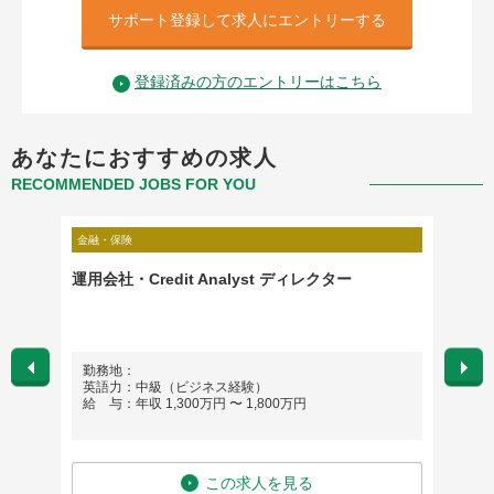
サポート登録して求人にエントリーする
登録済みの方のエントリーはこちら
あなたにおすすめの求人
RECOMMENDED JOBS FOR YOU
金融・保険
金融・保
運用会社・Credit Analyst ディレクター
Produ
勤務地：
勤務
英語力：中級（ビジネス経験）
英語
給 与：年収 1,300万円 〜 1,800万円
給 与
この求人を見る