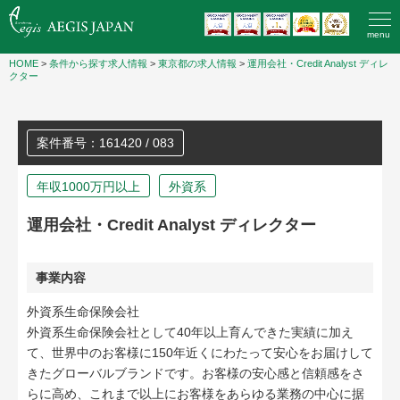
menu
HOME
>
条件から探す求人情報
>
東京都の求人情報
>
運用会社・Credit Analyst ディレ
クター
案件番号：161420 / 083
年収1000万円以上
外資系
運用会社・Credit Analyst ディレクター
事業内容
外資系生命保険会社
外資系生命保険会社として40年以上育んできた実績に加え
て、世界中のお客様に150年近くにわたって安心をお届けして
きたグローバルブランドです。お客様の安心感と信頼感をさ
らに高め、これまで以上にお客様をあらゆる業務の中心に据