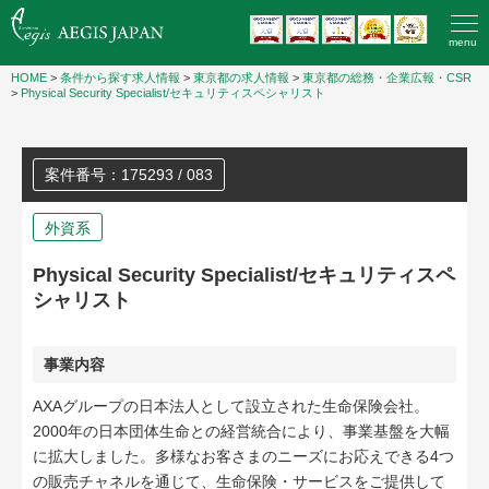
menu
HOME
>
条件から探す求人情報
>
東京都の求人情報
>
東京都の総務・企業広報・CSR
>
Physical Security Specialist/セキュリティスペシャリスト
案件番号：175293 / 083
外資系
Physical Security Specialist/セキュリティスペ
シャリスト
事業内容
AXAグループの日本法人として設立された生命保険会社。
2000年の日本団体生命との経営統合により、事業基盤を大幅
に拡大しました。多様なお客さまのニーズにお応えできる4つ
の販売チャネルを通じて、生命保険・サービスをご提供して