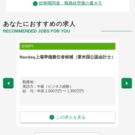
総務職関連：職務経歴書の書き方
あなたにおすすめの求人
RECOMMENDED JOBS FOR YOU
管理部門
管理部門
リモート
Nasdaq上場準備責任者候補（要米国公認会計士）
[41
上場企
勤務地：
勤務
英語力：中級（ビジネス経験）
英語
給 与：年収 1,000万円 〜 1,300万円
給 与
この求人を見る