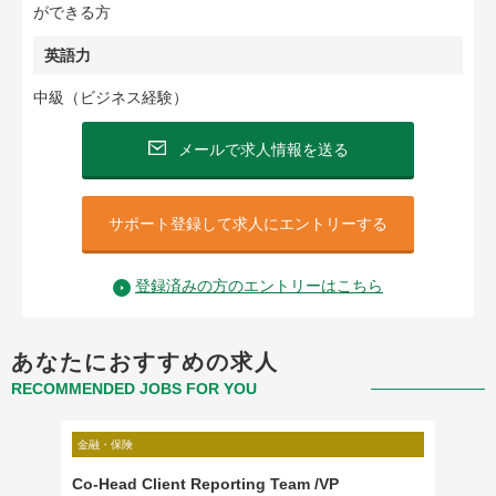
ができる方
英語力
中級（ビジネス経験）
メールで求人情報を送る
サポート登録して求人にエントリーする
登録済みの方のエントリーはこちら
あなたにおすすめの求人
RECOMMENDED JOBS FOR YOU
金融・保険
金融・保
プライ
Co-Head Client Reporting Team /VP
楽天キ