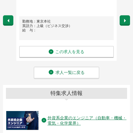
勤務地：東京本社
勤務
英語力：上級（ビジネス交渉）
英語
給 与：
給 与
この求人を見る
求人一覧に戻る
特集求人情報
外資系企業のエンジニア（自動車・機械・
電気・化学業界）