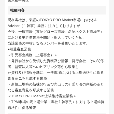
東京都中央区
職務内容
現在当社は、東証のTOKYO PRO Market市場におけるJ-
Adviser（主幹事）業務に注力しておりますが、
今後、一般市場（東証グロース市場、名証ネクスト市場等）
における主幹事業務を開始・拡大していくため、
当該業務の中核となるメンバーを募集いたします。
●引受審査業務
＜引受審査業務（上場審査）＞
・発行会社から受領した資料及び情報、発行会社、その関係
者、監査法人等へのヒアリング等から収集し
た資料及び情報を基に、一般市場における上場適格性に係る
審査意見を形成する業務
・新規上場時の新株発行及び売出しの引受可否の判断の基と
なる審査意見を形成する業務
＜TOKYO PRO Market上場維持審査業務＞
・TPM市場の既上場企業（当社主幹事先）に対する上場維持
適格性に係る審査