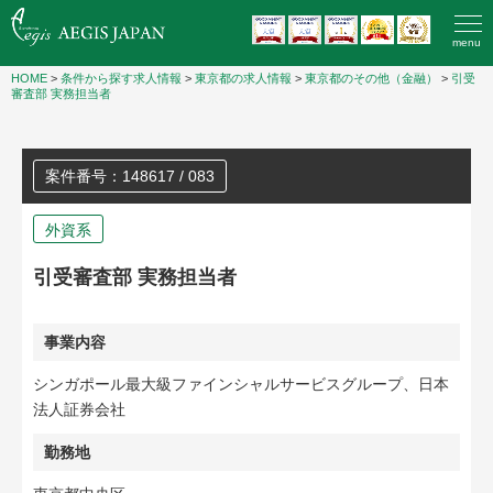
menu
HOME
>
条件から探す求人情報
>
東京都の求人情報
>
東京都のその他（金融）
>
引受
審査部 実務担当者
案件番号：148617 / 083
外資系
引受審査部 実務担当者
事業内容
シンガポール最大級ファインシャルサービスグループ、日本
法人証券会社
勤務地