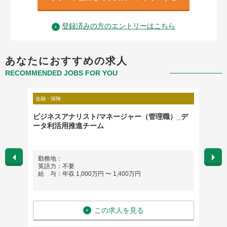
登録済みの方のエントリーはこちら
あなたにおすすめの求人
RECOMMENDED JOBS FOR YOU
金融・保険
不動産・
ビジネスアナリスト/マネージャー（管理職）_デ
083
ータ利活用推進チーム
勤務地：
勤務
英語力：不要
英語
給 与：年収 1,000万円 〜 1,400万円
給 与：
この求人を見る