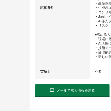
・生命保
応募条件
・生成AI
・コンサ
・Juni
・AI導入
・リスク
■求める人
・現場に
・AI活
・技術チ
・論理的
・新しい
不要
英語力
メールで求人情報を送る