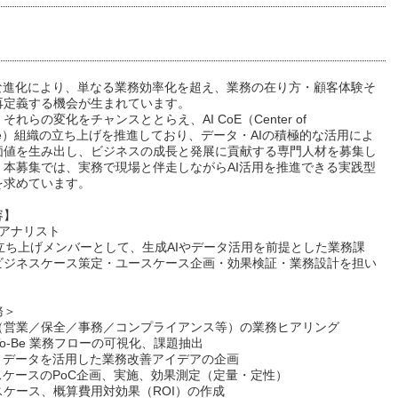
速な進化により、単なる業務効率化を超え、業務の在り方・顧客体験そ
再定義する機会が生まれています。
それらの変化をチャンスととらえ、AI CoE（Center of
lence）組織の立ち上げを推進しており、データ・AIの積極的な活用によ
価値を生み出し、ビジネスの成長と発展に貢献する専門人材を募集し
。本募集では、実務で現場と伴走しながらAI活用を推進できる実践型
を求めています。
容】
スアナリスト
Eの立ち上げメンバーとして、生成AIやデータ活用を前提とした業務課
ビジネスケース策定・ユースケース企画・効果検証・業務設計を担い
務＞
（営業／保全／事務／コンプライアンス等）の業務ヒアリング
 / To-Be 業務フローの可視化、課題抽出
I・データを活用した業務改善アイデアの企画
スケースのPoC企画、実施、効果測定（定量・定性）
スケース、概算費用対効果（ROI）の作成