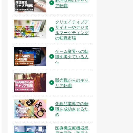
経理財務のキャリ
ア転職
クリエイティブデ
ザイナーやデジタ
ルマーケティング
の転職市場
ゲーム業界への転
職を考えている人
へ
販売職からのキャ
リア転職
化粧品業界での転
職を成功させるた
め
医療機医療機器業