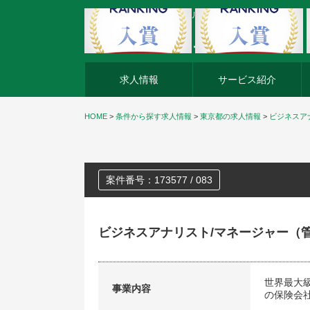
外資系企業の転職・キャリア転職ならアージスジャパン
求人情報
サービス紹介
HOME
>
条件から探す求人情報
>
東京都の求人情報
>
ビジネスア
案件番号：173577 / 083
ビジネスアナリスト/マネージャー（
世界最大
事業内容
の保険会