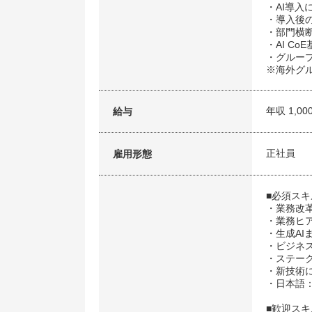
・AI導
・導入後
・部門横
・AI C
・グルー
※海外グ
年収 1,00
給与
正社員
雇用形態
■必須ス
・業務改
・業務ヒ
・生成A
・ビジネ
・ステー
・新技術
・日本語
■歓迎ス