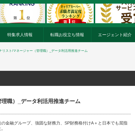
特集求人情報
転職お役立ち情報
エージェント紹介
ナリスト/マネージャー（管理職）_データ利活用推進チーム
管理職）_データ利活用推進チーム
級の金融グループ、強固な財務力、SP財務格付けA＋と日本でも屈指
社。