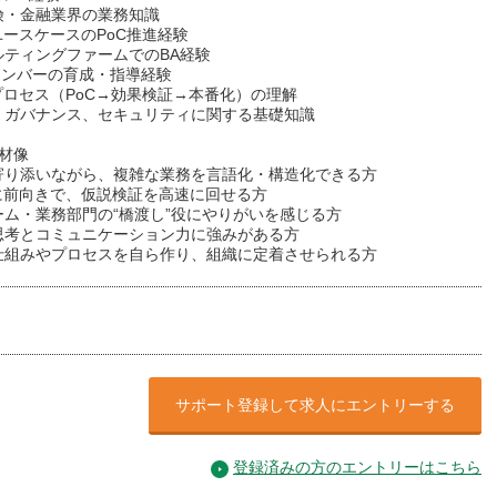
険・金融業界の業務知識
ユースケースのPoC推進経験
ルティングファームでのBA経験
orメンバーの育成・指導経験
プロセス（PoC→効果検証→本番化）の理解
、ガバナンス、セキュリティに関する基礎知識
材像
寄り添いながら、複雑な業務を言語化・構造化できる方
用に前向きで、仮説検証を高速に回せる方
ーム・業務部門の“橋渡し”役にやりがいを感じる方
思考とコミュニケーション力に強みがある方
仕組みやプロセスを自ら作り、組織に定着させられる方
サポート登録して求人にエントリーする
登録済みの方のエントリーはこちら