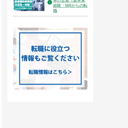
界の営業（業界未
経験・MRからの転
職