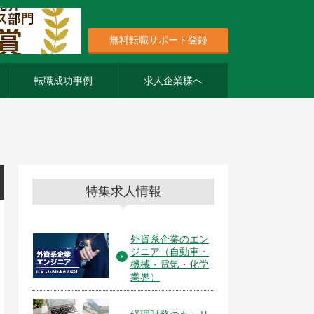
無料転職サポート登録
転職成功事例
求人企業様へ
特集求人情報
外資系企業のエン
ジニア（自動車・
機械・電気・化学
業界）