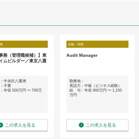
険
金融・保険
事務（管理職候補）】東
Audit Manager
イムビルダー／東京八重
：中央区八重洲
勤務地：
：不要
英語力：中級（ビジネス経験）
年収 500万円 〜 700万
給 与：年収 900万円 〜 1,150
万円
この求人を見る
この求人を見る