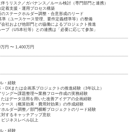
入に伴うリスク／ガバナンス／ルール検討（専門部門と連携）
の定着支援・運用プロセス構築
断のステークホルダー調整・合意形成のリード
oE基準（ユースケース管理、要件定義標準等）の整備
プ会社および他部門との協働によるプロジェクト推進
ループ（US本社等）との連携は「必要に応じて参加」
0万円 〜 1,400万円
キル・経験
革・DXまたは企画系プロジェクトの推進経験（3年以上）
アリング〜課題整理〜業務フロー作成の実務経験
Iまたはデータ活用を用いた改善アイデアの企画経験
スケース（概算効果・費用対効果）の作成経験
クホルダー調整／部門横断プロジェクトのリード経験
に対するキャッチアップ意欲
：ビジネスレベル以上
キル・経験