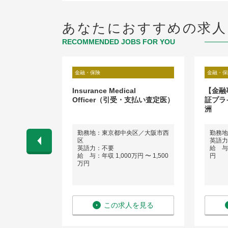
あなたにおすすめの求人
RECOMMENDED JOBS FOR YOU
金融・保険
金融・保
ドルオフィ
Insurance Medical
【金融
落ち着いた環
Officer（引受・支払い査定医）
証プラ
す
洲
勤務地：東京都中央区／大阪市西
勤務地
区
英語力
 〜 1,200
英語力：不要
給 与：
給 与：年収 1,000万円 〜 1,500
円
万円
を見る
この求人を見る