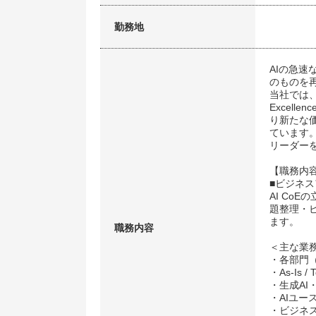
勤務地
AIの急
のものを
当社では、
Excel
り新たな
ています
リーダー
【職務内
■ビジネ
AI Co
題整理・
ます。
職務内容
＜主な業
・各部門
・As-Is
・生成A
・AIユー
・ビジネ