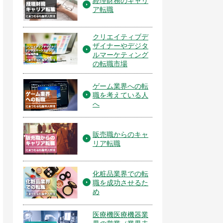
経理財務のキャリ
ア転職
クリエイティブデ
ザイナーやデジタ
ルマーケティング
の転職市場
ゲーム業界への転
職を考えている人
へ
販売職からのキャ
リア転職
化粧品業界での転
職を成功させるた
め
医療機医療機器業