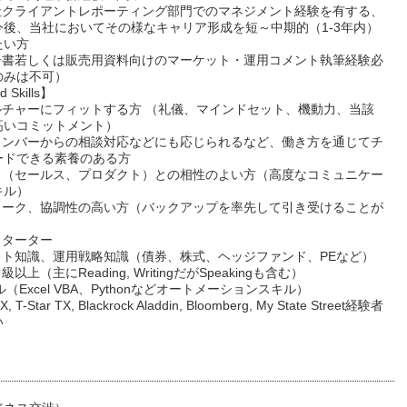
会社クライアントレポーティング部門でのマネジメント経験を有する、
今後、当社においてその様なキャリア形成を短～中期的（1-3年内）
たい方
報告書若しくは販売用資料向けのマーケット・運用コメント執筆経験必
のみは不可）
d Skills】
カルチャーにフィットする方 （礼儀、マインドセット、機動力、当該
高いコミットメント）
ムメンバーからの相談対応などにも応じられるなど、働き方を通じてチ
ードできる素養のある方
ント（セールス、プロダクト）との相性のよい方（高度なコミュニケー
キル）
ムワーク、協調性の高い方（バックアップを率先して引き受けることが
スターター
ケット知識、運用戦略知識（債券、株式、ヘッジファンド、PEなど）
級以上（主にReading, WritingだがSpeakingも含む）
ル（Excel VBA、Pythonなどオートメーションスキル）
GX, T-Star TX, Blackrock Aladdin, Bloomberg, My State Street経験者
い