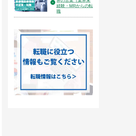
界の営業（業界未
経験・MRからの転
職