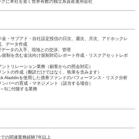
ークに本社を置く世界有数の独立系資産運用会社
法・年金・サブアド・自社設定投信の日次、週次、月次、アドホックレ
成、データ作成
要データの入手、現地との交渉、管理
ーゼル規制を含む金法向け規制対応レポート作成・リスクアセットレポ
イアントリレーション業務（顧客からの照会対応）
コメントの作成（翻訳だけではなく、執筆を含みます）
ckrock Aladdinを使用した債券ファンドのパフォーマンス・リスク分析
ムメンバーの育成・マネジメント（該当する場合）
他1～5に付随する業務
社での関連業務経験7年以上