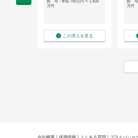
給 与：年収 700万円 〜 1,400
給 与：
 〜 1,200
万円
万円
を見る
この求人を見る
会社概要
採用情報
よくある質問
プライバシー