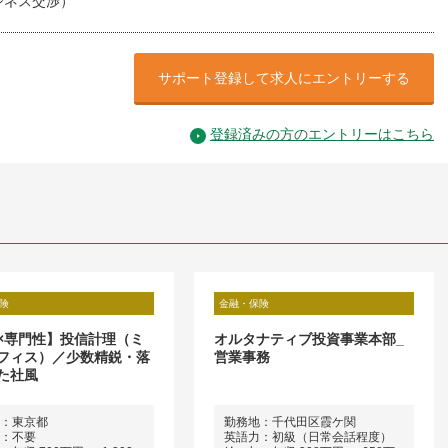
ジネス交渉）
サポート登録して求人にエントリーする
登録済みの方のエントリーはこちら
険
金融・保険
×専門性】投信計理（ミ
オルタナティブ投資事業本部_
フィス）／少数精鋭・落
営業事務
た社風
：東京都
勤務地：千代田区霞ケ関
：不要
英語力：初級（日常会話程度）