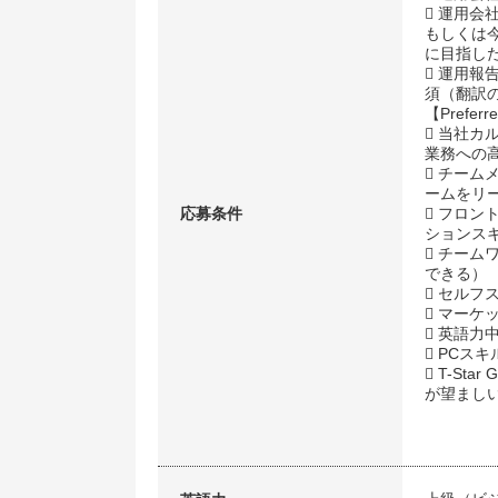
 運用
もしくは
に目指し
 運用
須（翻訳
【Preferre
 当社
業務への
 チー
ームをリ
応募条件
 フロ
ションス
 チー
できる）
 セルフ
 マー
 英語力中
 PCスキ
 T-Star 
が望まし