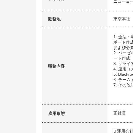
ニューヨ
東京本社
勤務地
1. 金
ポート作
および必
2. バ
ート作成
3. クラ
職務内容
4. 運用
5. Bla
6. チー
7. その
正社員
雇用形態
 運用会