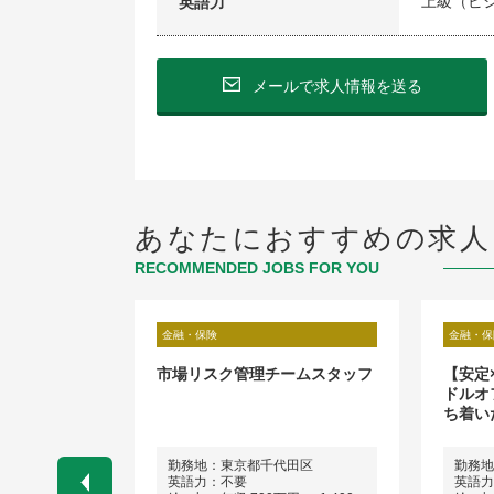
上級（ビ
英語力
メールで求人情報を送る
あなたにおすすめの求人
RECOMMENDED JOBS FOR YOU
金融・保険
金融・保
ジメント室 マ
市場リスク管理チームスタッフ
【安定
シスタントマネ
ドルオ
船舶向けリー
ち着い
東京都港区）
勤務地：東京都千代田区
勤務地
岡県福岡市）
英語力：不要
英語力