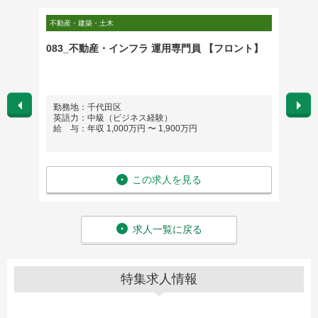
不動産・建築・土木
金融・保
083_不動産・インフラ 運用専門員 【フロント】
Fixed 
勤務地：千代田区
勤務
英語力：中級（ビジネス経験）
英語
給 与：年収 1,000万円 〜 1,900万円
給 与
この求人を見る
求人一覧に戻る
特集求人情報