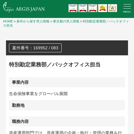
menu
HOME
>
条件から探す求人情報
>
東京都の求人情報
>
特別勘定業務部／バックオフィ
ス担当
案件番号：169952 / 083
特別勘定業務部／バックオフィス担当
事業内容
生命保険事業をグローバル展開
勤務地
職務内容
資産運用部門では、資産運用の企画・執行・管理の業務を行