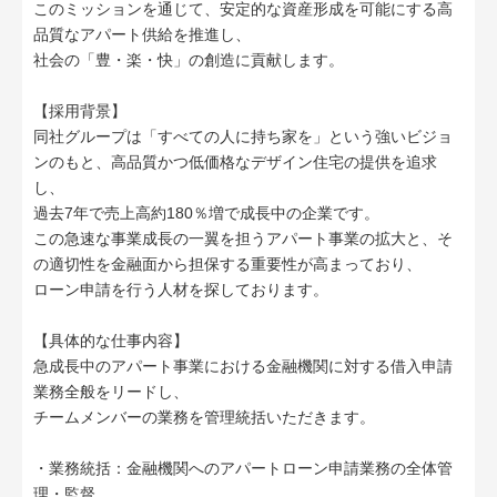
このミッションを通じて、安定的な資産形成を可能にする高
品質なアパート供給を推進し、
社会の「豊・楽・快」の創造に貢献します。
【採用背景】
同社グループは「すべての人に持ち家を」という強いビジョ
ンのもと、高品質かつ低価格なデザイン住宅の提供を追求
し、
過去7年で売上高約180％増で成長中の企業です。
この急速な事業成長の一翼を担うアパート事業の拡大と、そ
の適切性を金融面から担保する重要性が高まっており、
ローン申請を行う人材を探しております。
【具体的な仕事内容】
急成長中のアパート事業における金融機関に対する借入申請
業務全般をリードし、
チームメンバーの業務を管理統括いただきます。
・業務統括：金融機関へのアパートローン申請業務の全体管
理・監督