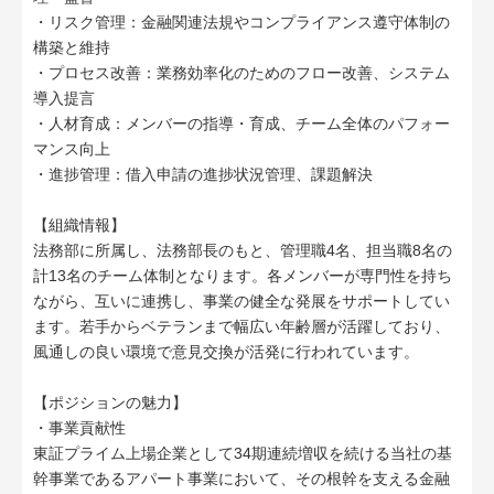
・リスク管理：金融関連法規やコンプライアンス遵守体制の
構築と維持
・プロセス改善：業務効率化のためのフロー改善、システム
導入提言
・人材育成：メンバーの指導・育成、チーム全体のパフォー
マンス向上
・進捗管理：借入申請の進捗状況管理、課題解決
【組織情報】
法務部に所属し、法務部長のもと、管理職4名、担当職8名の
計13名のチーム体制となります。各メンバーが専門性を持ち
ながら、互いに連携し、事業の健全な発展をサポートしてい
ます。若手からベテランまで幅広い年齢層が活躍しており、
風通しの良い環境で意見交換が活発に行われています。
【ポジションの魅力】
・事業貢献性
東証プライム上場企業として34期連続増収を続ける当社の基
幹事業であるアパート事業において、その根幹を支える金融