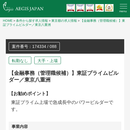
menu
HOME
>
条件から探す求人情報
>
東京都の求人情報
>
【金融事務（管理職候補）】東
証プライムビルダー／東京八重洲
案件番号：174334 / 088
転勤なし
大手・上場
【金融事務（管理職候補）】東証プライムビル
ダー／東京八重洲
【お勧めポイント】
東証プライム上場で急成長中のパワービルダーで
す。
事業内容