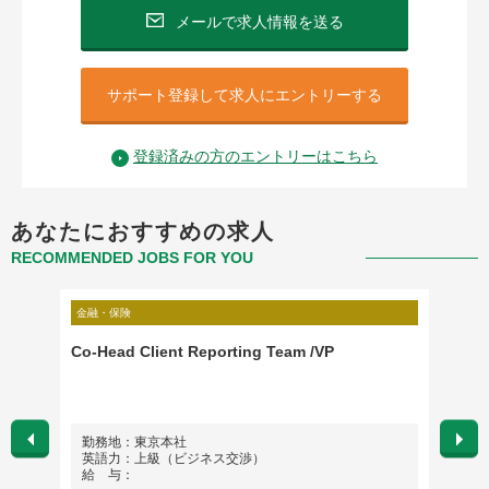
メールで求人情報を送る
サポート登録して求人にエントリーする
登録済みの方のエントリーはこちら
あなたにおすすめの求人
RECOMMENDED JOBS FOR YOU
金融・保険
金融・保
Co-Head Client Reporting Team /VP
給付金
勤務地：東京本社
勤務地
英語力：上級（ビジネス交渉）
英語
給 与：
給 与