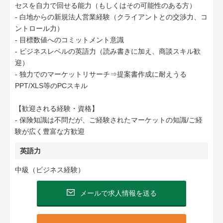
セスを自力で回せる能力（もしくはその可能性のある方）
- 白地からの新規法人営業経験（クライアントとの交渉力、コ
ントロール力）
- 目標数値へのコミットメント意識
- ビジネスレベルの英語力（読み書きに加え、商談スキル歓
迎）
- 独力でのマーケットリサーチ⇒提案書作成に耐えうる
PPT/XLS等のPCスキル
【歓迎される経験・資格】
‐ 保険知識は不問だが、ご経験されたマーケットの知識/ご経
験が広く豊富な方歓迎
英語力
中級（ビジネス経験）
メールで求人情報を送る