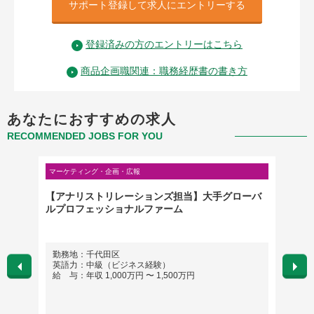
サポート登録して求人にエントリーする
登録済みの方のエントリーはこちら
商品企画職関連：職務経歴書の書き方
あなたにおすすめの求人
RECOMMENDED JOBS FOR YOU
マーケティング・企画・広報
管理部門
チーム
【アナリストリレーションズ担当】大手グローバ
採用人
ルプロフェッショナルファーム
勤務地：千代田区
勤務
英語力：中級（ビジネス経験）
英語
給 与：年収 1,000万円 〜 1,500万円
給 与