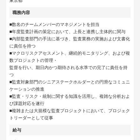
東京都
職務内容
■数名のチームメンバーのマネジメントを担当
■年度監査計画の策定において、上長と連携し主体的に関与
■内部監査部門の手法に基づき、監査業務の実施および文書化
に責任を持つ
■マクロリスクアセスメント、継続的モニタリング、および複
数プロジェクトの管理・
監督を行い、期日内かつ期待される水準での完了に責任を持
つ
■監査対象部門のシニアステークホルダーとの円滑なコミュニ
ケーションの推進
■監査・リスク・統制に関する知識を活用し、複雑な分析およ
び課題対応を遂行
■複雑または大規模な監査プロジェクトにおいて、プロジェク
トリーダーとして従事
給与