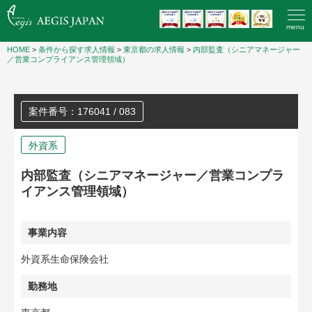
menu
HOME
>
条件から探す求人情報
>
東京都の求人情報
>
内部監査（シニアマネージャー
／営業コンプライアンス管理領域）
案件番号：176041 / 083
外資系
内部監査（シニアマネージャー／営業コンプラ
イアンス管理領域）
事業内容
外資系生命保険会社
勤務地