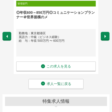
管理部門
管理部門
ン（主任
◎年収600～850万円◎コミュニケーションプラン
【人事
ナー＠世界規模のメ
アサイ
ルファ
勤務地：東京都港区
勤務
英語力：中級（ビジネス経験）
英語
給 与：年収 500万円 〜 600万円
給 与
この求人を見る
求人一覧に戻る
特集求人情報