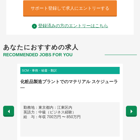
サポート登録して求人にエントリーする
登録済みの方のエントリーはこちら
あなたにおすすめの求人
RECOMMENDED JOBS FOR YOU
SCM・事務・秘書・翻訳
SCM・
化粧品製造プラントでのマテリアル スケジューラ
【購買
―
材・樹
勤務地：東京都内：江東区内
勤務
英語力：中級（ビジネス経験）
英語
給 与：年収 700万円 〜 850万円
給 与