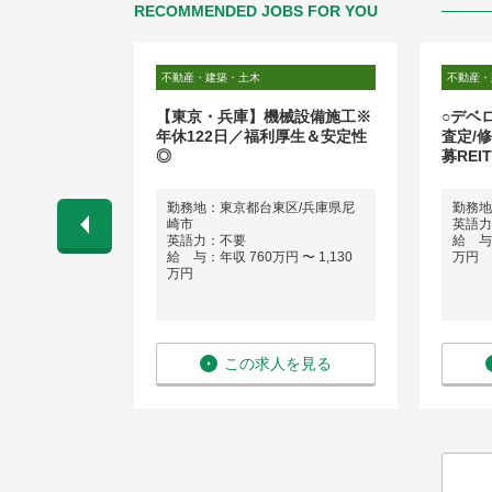
RECOMMENDED JOBS FOR YOU
不動産・建築・土木
不動産・
祝休_施工管
【東京・兵庫】機械設備施工※
○デベ
年休122日／福利厚生＆安定性
査定/
◎
募REIT
虎ノ門
勤務地：東京都台東区/兵庫県尼
勤務地
崎市
英語力
 〜 400万
英語力：不要
給 与：
給 与：年収 760万円 〜 1,130
万円
万円
を見る
この求人を見る