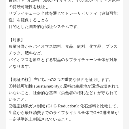
目的: バイオ燃料、液状バイオマス、その他のバイオマス原料
の持続可能性を検証し、
サプライチェーン全体を通じてトレーサビリティ（追跡可能
性）を確保することを
目的とした国際的な認証システムです。
【対象】
農業分野からバイオマス燃料、食品、飼料、化学品、プラス
チック、肥料など、
バイオマスを原料とする製品のサプライチェーン全体が対象
となります。
【認証の柱】 主に以下の2つの重要な側面を証明します。
①持続可能性 (Sustainability): 原料の生産地が環境破壊されて
いないこと、社会的な基準（労働者の権利など）が守られて
いること。
②温室効果ガス削減 (GHG Reduction): 化石燃料と比較して、
生産から最終消費までのライフサイクル全体でGHG排出量が
一定基準以上削減されていること。