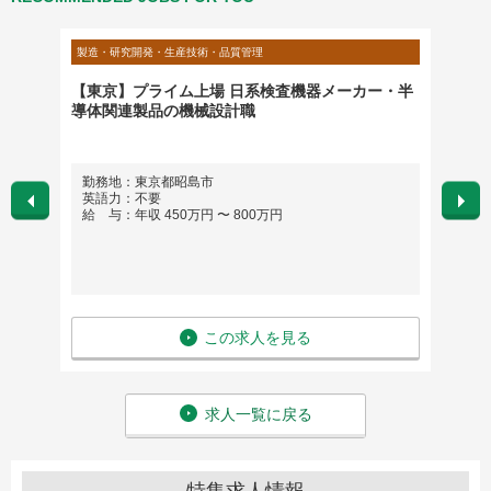
製造・研究開発・生産技術・品質管理
製造・研
ントマ
【東京】プライム上場 日系検査機器メーカー・半
【東京
導体関連製品の機械設計職
利厚生
勤務地：東京都昭島市
勤務
英語力：不要
英語
給 与：年収 450万円 〜 800万円
給 与
この求人を見る
求人一覧に戻る