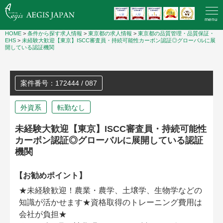
menu
HOME
>
条件から探す求人情報
>
東京都の求人情報
>
東京都の品質管理・品質保証・
EHS
>
未経験大歓迎【東京】ISCC審査員・持続可能性カーボン認証◎グローバルに展
開している認証機関
案件番号：172444 / 087
外資系
転勤なし
未経験大歓迎【東京】ISCC審査員・持続可能性
カーボン認証◎グローバルに展開している認証
機関
【お勧めポイント】
★未経験歓迎！農業・農学、土壌学、生物学などの
知識が活かせます★資格取得のトレーニング費用は
会社が負担★