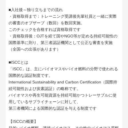
■入社後～独り立ちまでの流れ
・資格取得まで：トレーニング受講後先輩社員と一緒に実際
の審査のオブザーブ（数回）を数回実施。
このチェックを合格すれば資格取得です
・資格取得後：OJTを経て国やNGO等が定める持続可能性の
国際基準に則り、第三者認証機関として公正な審査を実施
（全国への出張があります）
■ISCCとは
「ISCC」は、主にバイオマスやバイオ燃料の分野で使われる
国際的な認証制度です。
International Sustainability and Carbon Certification（国際持
続可能性および炭素認証）の略称です。
バイオマスや再生可能資源を持続可能かつトレーサブルに使
用しているサプライチェーンに対して、
第三者機関による国際的な認証を与える制度です
【ISCCの概要】