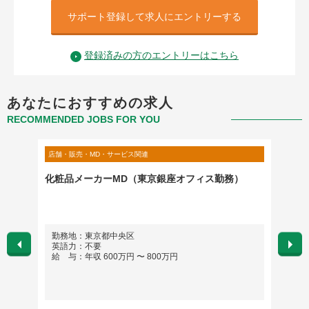
サポート登録して求人にエントリーする
登録済みの方のエントリーはこちら
あなたにおすすめの求人
RECOMMENDED JOBS FOR YOU
店舗・販売・MD・サービス関連
店舗・販
ニング責
化粧品メーカーMD（東京銀座オフィス勤務）
【人材
修講師
勤務地：東京都中央区
勤務
英語力：不要
英語
給 与：年収 600万円 〜 800万円
給 与