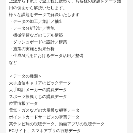
上流から下流まで全工程に携わり、お客様の課題をデータ活
用の側面から解決いたします。
様々な課題をデータで解決いたします
・データの加工／集計／抽出
・データ分析設計／実施
・機械学習などのモデル構築
・ダッシュボードの設計／構築
・施策の実施と効果分析
・生成AI活用におけるデータ活用／整備
など
＜データの種類＞
大手通信キャリアのビックデータ
大手時計メーカーの購買データ
スポーツ振興くじの購買データ
位置情報データ
電気・ガスなどの大規模な顧客データ
ポイントカードサービスの購買データ
某テレビ局の視聴データ、動画アプリの視聴データ
ECサイト、スマホアプリの行動データ