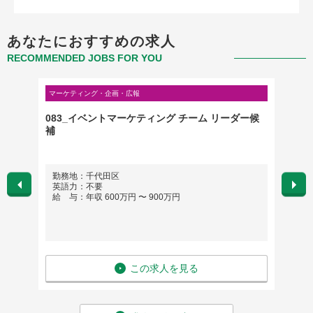
あなたにおすすめの求人
RECOMMENDED JOBS FOR YOU
マーケティング・企画・広報
マーケテ
083_イベントマーケティング チーム リーダー候
【東京
補
の売上
サイト
勤務地：千代田区
勤務
英語力：不要
英語
給 与：年収 600万円 〜 900万円
給 与
この求人を見る