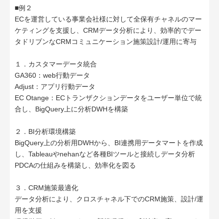
■例２
ECを運営している事業会社様に対して全保有チャネルのマー
ケティングを支援し、CRMデータ分析により、効率的でデー
タドリブンなCRMコミュニケーション施策設計/運用に寄与
１．カスタマーデータ統合
GA360：web行動データ
Adjust：アプリ行動データ
EC Otange：ECトランザクションデータをユーザー単位で統
合し、BigQuery上に分析DWHを構築
２．BI分析環境構築
BigQuery上の分析用DWHから、BI連携用データマートを作成
し、Tableauやnehanなど各種BIツールと接続しデータ分析
PDCAの仕組みを構築し、効率化を図る
３．CRM施策最適化
データ分析により、クロスチャネル下でのCRM施策、設計/運
用を支援