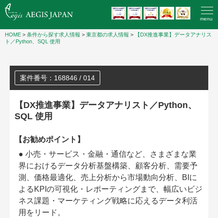
menu
HOME
>
条件から探す求人情報
>
東京都の求人情報
>
【DX推進事業】データアナリス
ト／Python、SQL 使用
案件番号：168846 / 014
【DX推進事業】データアナリスト／Python、
SQL 使用
【お勧めポイント】
● 小売・サービス・金融・通信など、さまざまな業
界におけるデータ分析基盤構築、顧客分析、需要予
測、価格最適化、売上分析から市場動向分析、BIに
よるKPIの可視化・レポーティングまで、幅広いビジ
ネス課題・マーケティング戦略に応えるデータ利活
用をリード。