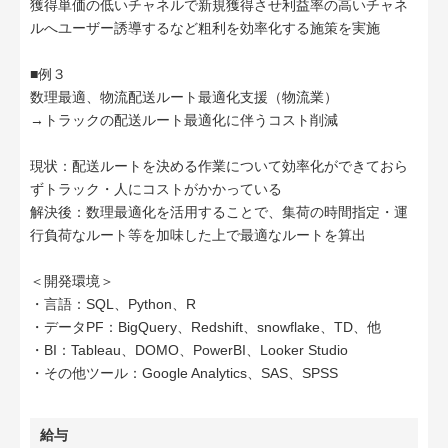
獲得単価の低いチャネルで新規獲得させ利益率の高いチャネ
ルへユーザー誘導するなど粗利を効率化する施策を実施
■例３
数理最適、物流配送ルート最適化支援（物流業）
→トラックの配送ルート最適化に伴うコスト削減
現状：配送ルートを決める作業について効率化ができておら
ずトラック・人にコストがかかっている
解決後：数理最適化を活用することで、集荷の時間指定・運
行負荷なルート等を加味した上で最適なルートを算出
＜開発環境＞
・言語：SQL、Python、R
・データPF：BigQuery、Redshift、snowflake、TD、他
・BI：Tableau、DOMO、PowerBI、Looker Studio
・その他ツール：Google Analytics、SAS、SPSS
給与