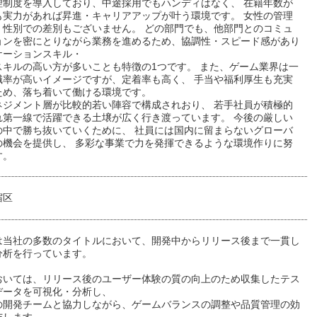
理制度を導入しており、中途採用でもハンディはなく、 在籍年数が
も実力があれば昇進・キャリアアップが叶う環境です。 女性の管理
、性別での差別もございません。 どの部門でも、他部門とのコミュ
ョンを密にとりながら業務を進めるため、協調性・スピード感があり
ケーションスキル・
スキルの高い方が多いことも特徴の1つです。 また、ゲーム業界は一
職率が高いイメージですが、定着率も高く、 手当や福利厚生も充実
ため、落ち着いて働ける環境です。
ネジメント層が比較的若い陣容で構成されおり、 若手社員が積極的
れ第一線で活躍できる土壌が広く行き渡っています。 今後の厳しい
の中で勝ち抜いていくために、 社員には国内に留まらないグローバ
の機会を提供し、 多彩な事業で力を発揮できるような環境作りに努
す。
宿区
は当社の多数のタイトルにおいて、開発中からリリース後まで一貫し
分析を行っています。
おいては、リリース後のユーザー体験の質の向上のため収集したテス
データを可視化・分析し、
の開発チームと協力しながら、ゲームバランスの調整や品質管理の効