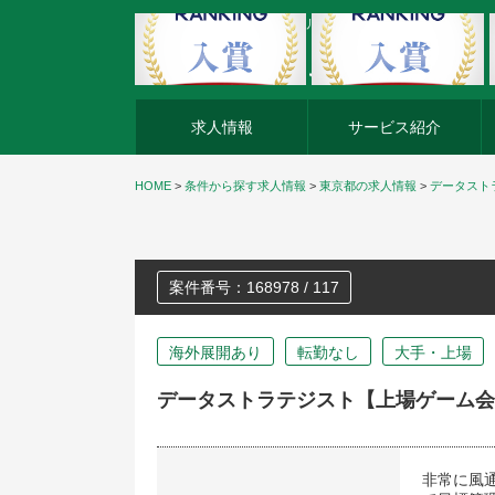
外資系企業の転職・キャリア転職ならアージスジャパン
求人情報
サービス紹介
HOME
>
条件から探す求人情報
>
東京都の求人情報
>
データスト
案件番号：168978 / 117
海外展開あり
転勤なし
大手・上場
データストラテジスト【上場ゲーム会
非常に風