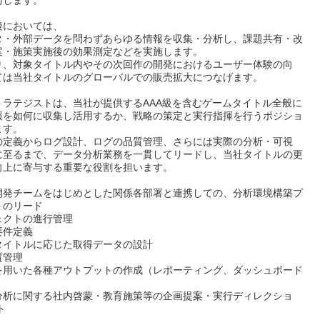
与します。
後においては、
タ・外部データを問わずあらゆる情報を収集・分析し、課題共有・改
案・施策実施後の効果測定などを実施します。
り、対象タイトル内やその次回作の開発におけるユーザー体験の向
ては当社タイトルのグローバルでの販売拡大につなげます。
トラテジストは、当社が提供するAAA級を含むゲームタイトル全般に
報を如何に収集し活用するか、戦略の策定と実行指揮を行うポジショ
ます。
の定義からログ設計、ログの品質管理、さらには実際の分析・可視
に至るまで、データ分析業務を一貫してリードし、当社タイトルの更
向上に寄与する重要な役割を担います。
開発チームをはじめとした関係各部署と連携しての、分析環境構築プ
トのリード
ェクトの進行管理
要件定義
タイトルに応じた取得データの設計
質管理
を用いた各種アウトプットの作成（レポーティング、ダッシュボード
分析に関する社内啓蒙・教育施策等の企画提案・実行ディレクショ
ト