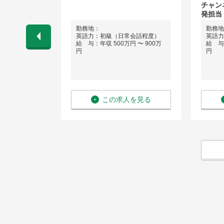
チャン
発担当
中央区）
勤務地：
勤務地
英語力：初級（日常会話程度）
英語力
 〜 700万
給 与：年収 500万円 〜 900万
給 与：
円
円
を見る
この求人を見る