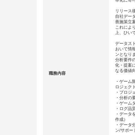
率化に寄
リリース
自社デー
善施策立
これによ
上、ひい
データス
おいて情
ンとなり
分析要件
化・提案
なる価値
職務内容
・ゲーム
ロジェク
・プロジ
・分析の
・ゲーム
・ログ品
・データ
作成）
・データ
ン/サポー