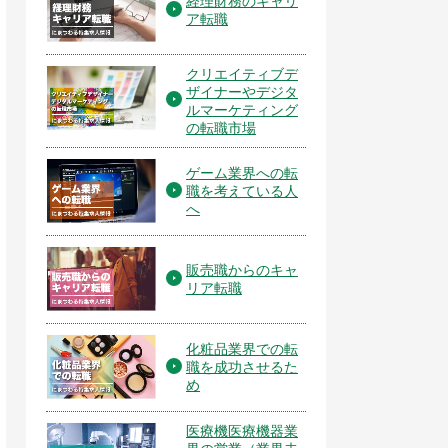
経理財務のキャリ
ア転職
クリエイティブデ
ザイナーやデジタ
ルマーケティング
の転職市場
ゲーム業界への転
職を考えている人
へ
販売職からのキャ
リア転職
化粧品業界での転
職を成功させるた
め
医療機医療機器業