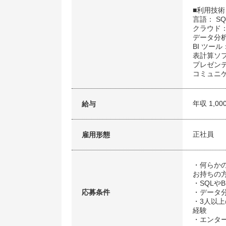
■利用技術
言語： SQL
クラウド： G
データ分析基
BI ツール：
表計算ソフト
プレゼンテ
コミュニケー
年収 1,00
給与
正社員
雇用形態
・何らか
お持ちの
・SQLや
応募条件
・データ
・3人以
経験
・エンタ