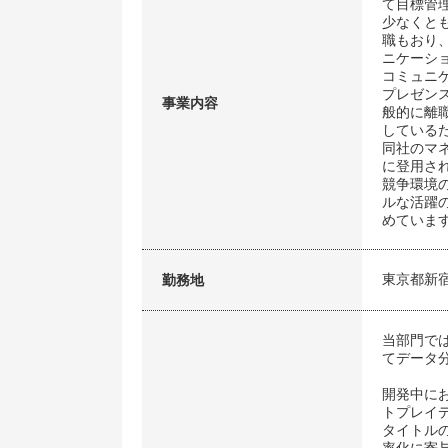
て目標管
少なくと
職もおり
ニケーシ
コミュニ
プレゼン
事業内容
般的に離
している
同社のマ
に登用さ
競争環境
ルな活躍
めていま
東京都新
勤務地
当部門で
てデータ
開発中に
トプレイ
タイトル