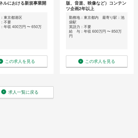
ネルにおける新規事業開
版、音楽、映像など）コンテン
ツ企画2年以上
：東京都港区
勤務地：東京都内 最寄り駅：池
：不要
袋駅
年収 400万円 〜 650万
英語力：不要
給 与：年収 600万円 〜 850万
円
この求人を見る
この求人を見る
求人一覧に戻る