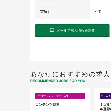
不要
英語力
メールで求人情報を送る
あなたにおすすめの求人
RECOMMENDED JOBS FOR YOU
広報
マーケティング・企画・広報
クリエイ
化粧品・健康
コンテンツ調達
！ゴル
ト等）
ル登録