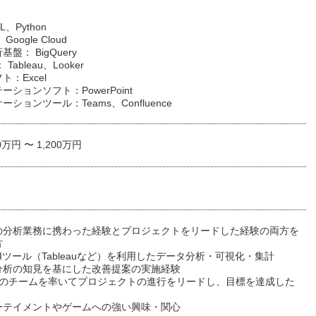
、Python
oogle Cloud
盤： BigQuery
 Tableau、Looker
：Excel
ーションソフト：PowerPoint
ションツール：Teams、Confluence
0万円 〜 1,200万円
の分析業務に携わった経験とプロジェクトをリードした経験の両方を
方
BIツール（Tableauなど）を利用したデータ分析・可視化・集計
分析の知見を基にした改善提案の実施経験
上のチームを率いてプロジェクトの進行をリードし、目標を達成した
ーテイメントやゲームへの強い興味・関心