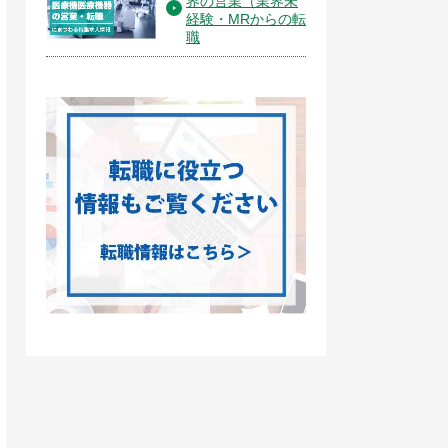
界の営業（業界未
経験・MRからの転
職