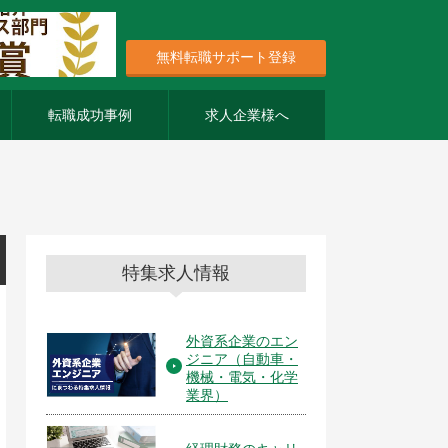
無料転職サポート登録
転職成功事例
求人企業様へ
特集求人情報
外資系企業のエン
ジニア（自動車・
機械・電気・化学
業界）