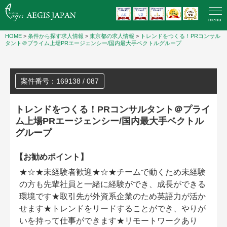
menu
HOME
>
条件から探す求人情報
>
東京都の求人情報
>
トレンドをつくる！PRコンサル
タント＠プライム上場PRエージェンシー/国内最大手ベクトルグループ
案件番号：169138 / 087
トレンドをつくる！PRコンサルタント＠プライ
ム上場PRエージェンシー/国内最大手ベクトル
グループ
【お勧めポイント】
★☆★未経験者歓迎★☆★チームで動くため未経験
の方も先輩社員と一緒に経験ができ、成長ができる
環境です★取引先が外資系企業のため英語力が活か
せます★トレンドをリードすることができ、やりが
いを持って仕事ができます★リモートワークあり