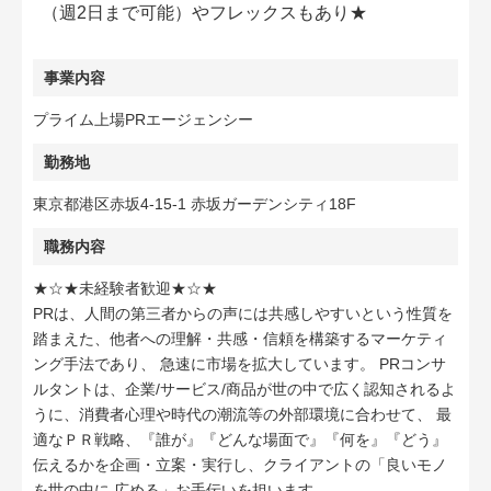
（週2日まで可能）やフレックスもあり★
事業内容
プライム上場PRエージェンシー
勤務地
東京都港区赤坂4-15-1 赤坂ガーデンシティ18F
職務内容
★☆★未経験者歓迎★☆★
PRは、人間の第三者からの声には共感しやすいという性質を
踏まえた、他者への理解・共感・信頼を構築するマーケティ
ング手法であり、 急速に市場を拡大しています。 PRコンサ
ルタントは、企業/サービス/商品が世の中で広く認知されるよ
うに、消費者心理や時代の潮流等の外部環境に合わせて、 最
適なＰＲ戦略、『誰が』『どんな場面で』『何を』『どう』
伝えるかを企画・立案・実行し、クライアントの「良いモノ
を世の中に 広める」お手伝いを担います。