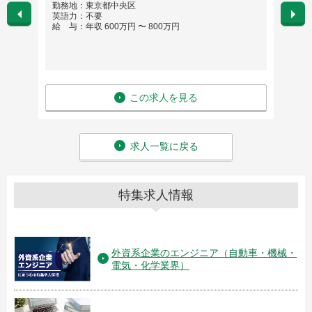
勤務地：東京都中央区
勤務
英語力：不要
英語
給 与：年収 600万円 〜 800万円
給 与
この求人を見る
求人一覧に戻る
特集求人情報
外資系企業のエンジニア（自動車・機械・
電気・化学業界）