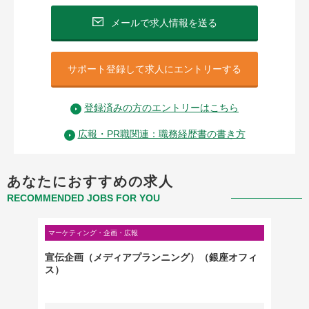
メールで求人情報を送る
サポート登録して求人にエントリーする
登録済みの方のエントリーはこちら
広報・PR職関連：職務経歴書の書き方
あなたにおすすめの求人
RECOMMENDED JOBS FOR YOU
マーケティング・企画・広報
マーケテ
R・パ
宣伝企画（メディアプランニング）（銀座オフィ
英語ス
ス
ス）
系セキ