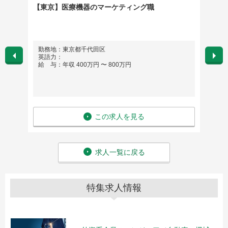
【東京】医療機器のマーケティング職
【グロ
ぐ/グ
勤務地：東京都千代田区
勤務
英語力：
英語
給 与：年収 400万円 〜 800万円
給 与
この求人を見る
求人一覧に戻る
特集求人情報