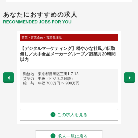
あなたにおすすめの求人
RECOMMENDED JOBS FOR YOU
営業・営業企画・営業管理職
マーケテ
スメ企
【デジタルマーケティング】穏やかな社風／転勤
【国内
無し／大手食品メーカーグループ／残業月20時間
マーケ
以内
候補
勤務地：東京都目黒区三田1-7-13
勤務
英語力：中級（ビジネス経験）
※ハ
給 与：年収 700万円 〜 900万円
英語
給 与
この求人を見る
求人一覧に戻る