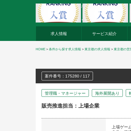
外資系企業の転職・キャリア転職ならアージスジャパン
求人情報
サービス紹介
HOME
>
条件から探す求人情報
>
東京都の求人情報
>
東京都の営
案件番号：175280 / 117
管理職・マネージャー
海外展開あり
販売推進担当：上場企業
上場ゲー