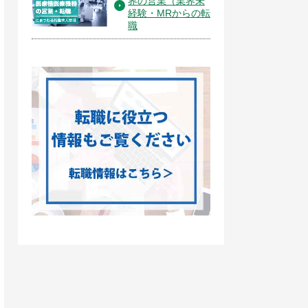
界の営業（業界未
経験・MRからの転
職