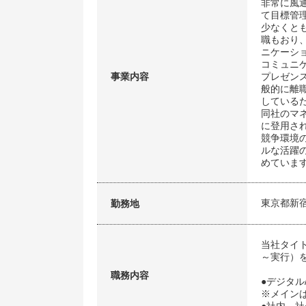
非常に風
て目標管
少なくと
職もおり
ニケーシ
コミュニ
事業内容
プレゼン
般的に離
している
同社のマ
に登用さ
競争環境
ルな活躍
めていま
東京都新
勤務地
当社タイ
～実行）
職務内容
●デジタ
※メイン