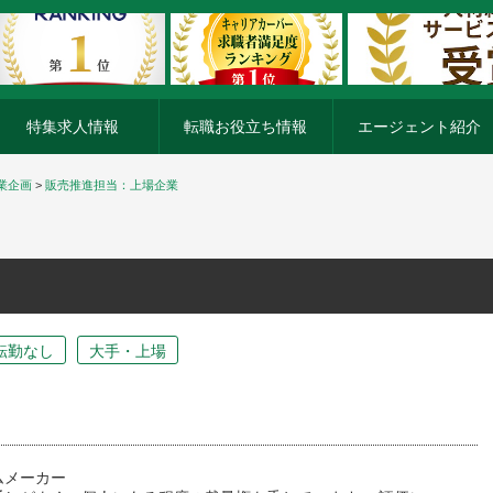
特集求人情報
転職お役立ち情報
エージェント紹介
業企画
>
販売推進担当：上場企業
転勤なし
大手・上場
ムメーカー