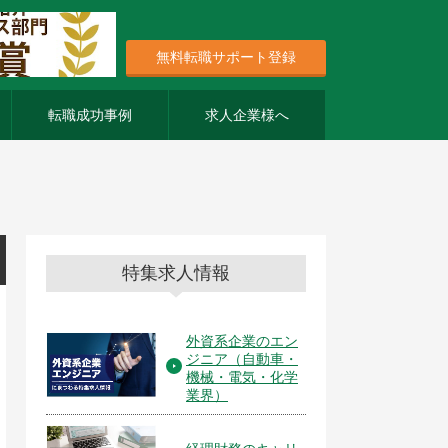
無料転職サポート登録
転職成功事例
求人企業様へ
特集求人情報
外資系企業のエン
ジニア（自動車・
機械・電気・化学
業界）