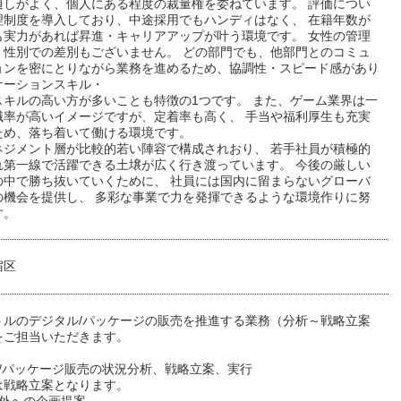
通しがよく、個人にある程度の裁量権を委ねています。 評価につい
理制度を導入しており、中途採用でもハンディはなく、 在籍年数が
も実力があれば昇進・キャリアアップが叶う環境です。 女性の管理
、性別での差別もございません。 どの部門でも、他部門とのコミュ
ョンを密にとりながら業務を進めるため、協調性・スピード感があり
ケーションスキル・
スキルの高い方が多いことも特徴の1つです。 また、ゲーム業界は一
職率が高いイメージですが、定着率も高く、 手当や福利厚生も充実
ため、落ち着いて働ける環境です。
ネジメント層が比較的若い陣容で構成されおり、 若手社員が積極的
れ第一線で活躍できる土壌が広く行き渡っています。 今後の厳しい
の中で勝ち抜いていくために、 社員には国内に留まらないグローバ
の機会を提供し、 多彩な事業で力を発揮できるような環境作りに努
す。
宿区
トルのデジタル/パッケージの販売を推進する業務（分析～戦略立案
をご担当いただきます。
ル/パッケージ販売の状況分析、戦略立案、実行
は戦略立案となります。