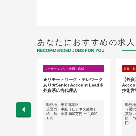
あなたにおすすめの求人
RECOMMENDED JOBS FOR YOU
理職
マーケティング・企画・広報
営業・営
ーティングセー
★リモートワーク・テレワーク
【外資
あり★Senior Account Lead＠
Acco
外資系広告代理店
技術営
勤務地：東京都港区
勤務地
英語力：中級（ビジネス経験）
（選択
 〜 900万
給 与：年収 600万円 〜 1,000
英語力
万円
給 与：
円