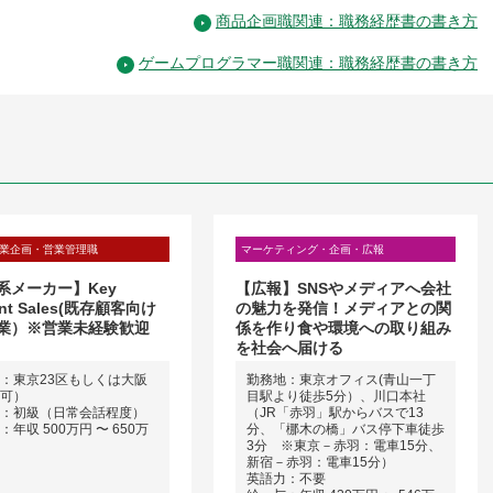
商品企画職関連：職務経歴書の書き方
ゲームプログラマー職関連：職務経歴書の書き方
業企画・営業管理職
マーケティング・企画・広報
系メーカー】Key
【広報】SNSやメディアへ会社
unt Sales(既存顧客向け
の魅力を発信！メディアとの関
業）※営業未経験歓迎
係を作り食や環境への取り組み
を社会へ届ける
：東京23区もしくは大阪
勤務地：東京オフィス(青山一丁
可）
目駅より徒歩5分）、川口本社
：初級（日常会話程度）
（JR「赤羽」駅からバスで13
年収 500万円 〜 650万
分、「梛木の橋」バス停下車徒歩
3分 ※東京－赤羽：電車15分、
新宿－赤羽：電車15分）
英語力：不要