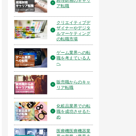
経理財務のキャリ
ア転職
クリエイティブデ
ザイナーやデジタ
ルマーケティング
の転職市場
ゲーム業界への転
職を考えている人
へ
販売職からのキャ
リア転職
化粧品業界での転
職を成功させるた
め
医療機医療機器業