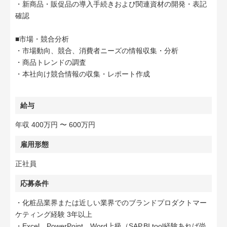
・新商品・販促品の導入手続きおよび関連資材の開発・表記
確認
■市場・競合分析
・市場動向、競合、消費者ニーズの情報収集・分析
・商品トレンドの調査
・本社向け競合情報の収集・レポート作成
給与
年収 400万円 〜 600万円
雇用形態
正社員
応募条件
・化粧品業界または近しい業界でのブランドプロダクトマー
ケティング経験 3年以上
・Excel、PowerPoint、Word上級（SAP,BI tool経験あれば尚