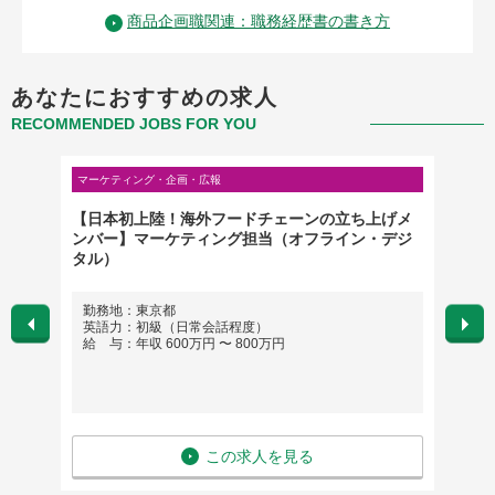
商品企画職関連：職務経歴書の書き方
あなたにおすすめの求人
RECOMMENDED JOBS FOR YOU
マーケティング・企画・広報
マーケテ
ケ】ホ
【日本初上陸！海外フードチェーンの立ち上げメ
【音楽
ンバー】マーケティング担当（オフライン・デジ
ス担当
タル）
勤務地：東京都
勤務
英語力：初級（日常会話程度）
英語
給 与：年収 600万円 〜 800万円
給 与
この求人を見る