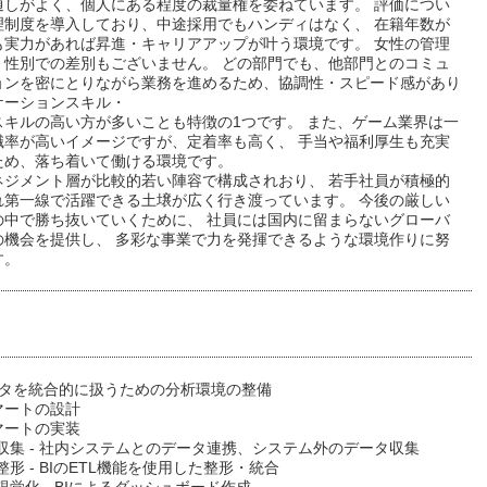
通しがよく、個人にある程度の裁量権を委ねています。 評価につい
理制度を導入しており、中途採用でもハンディはなく、 在籍年数が
も実力があれば昇進・キャリアアップが叶う環境です。 女性の管理
、性別での差別もございません。 どの部門でも、他部門とのコミュ
ョンを密にとりながら業務を進めるため、協調性・スピード感があり
ケーションスキル・
スキルの高い方が多いことも特徴の1つです。 また、ゲーム業界は一
職率が高いイメージですが、定着率も高く、 手当や福利厚生も充実
ため、落ち着いて働ける環境です。
ネジメント層が比較的若い陣容で構成されおり、 若手社員が積極的
れ第一線で活躍できる土壌が広く行き渡っています。 今後の厳しい
の中で勝ち抜いていくために、 社員には国内に留まらないグローバ
の機会を提供し、 多彩な事業で力を発揮できるような環境作りに努
す。
ータを統合的に扱うための分析環境の整備
マートの設計
マートの実装
収集 - 社内システムとのデータ連携、システム外のデータ収集
整形 - BIのETL機能を使用した整形・統合