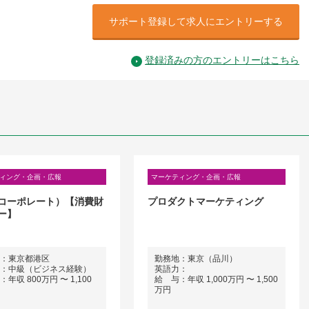
サポート登録して求人にエントリーする
登録済みの方のエントリーはこちら
ィング・企画・広報
マーケティング・企画・広報
コーポレート）【消費財
プロダクトマーケティング
ー】
：東京都港区
勤務地：東京（品川）
：中級（ビジネス経験）
英語力：
年収 800万円 〜 1,100
給 与：年収 1,000万円 〜 1,500
万円