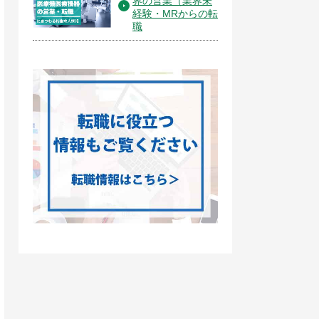
界の営業（業界未
経験・MRからの転
職