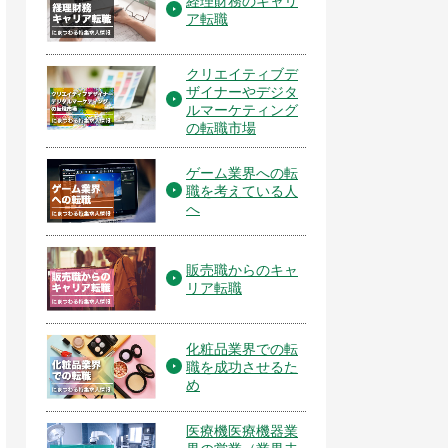
経理財務のキャリ
ア転職
クリエイティブデ
ザイナーやデジタ
ルマーケティング
の転職市場
ゲーム業界への転
職を考えている人
へ
販売職からのキャ
リア転職
化粧品業界での転
職を成功させるた
め
医療機医療機器業