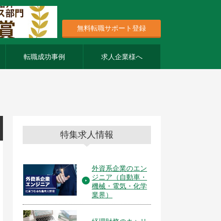
無料転職サポート登録
転職成功事例
求人企業様へ
特集求人情報
外資系企業のエン
ジニア（自動車・
機械・電気・化学
業界）