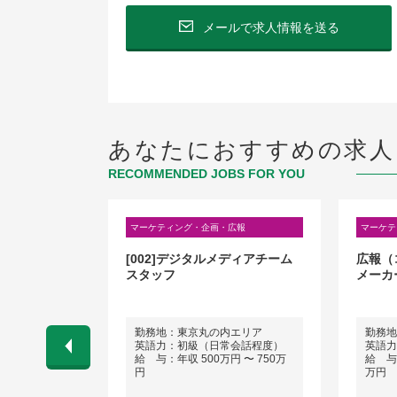
メールで求人情報を送る
あなたにおすすめの求人
RECOMMENDED JOBS FOR YOU
広報
マーケティング・企画・広報
マーケテ
ィアのコンテ
[002]デジタルメディアチーム
広報（
スタッフ
メーカ
勤務地：東京丸の内エリア
勤務地
会話程度）
英語力：初級（日常会話程度）
英語力
 〜 800万
給 与：年収 500万円 〜 750万
給 与：
円
万円