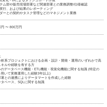
視覚化 - BIによるダッシュボード作成
ステム部や販売現場部署など関連部署との業務調整/仕様確認
の実行、および結果のレポーティング
ンダーとの契約やタスク管理などのマネジメント業務
万円 〜 800万円
上
分析系プロジェクトにおける企画・設計・開発・運用のいずれかで高
スキルや経験を有する方
ルのデータベース機能・ETL機能・視覚化機能に関する知識 (特定の
を用いて実務運用した経験3年以上)
部署との連携によりデータマートを作成した経験
ータベース、SQLに関する知識