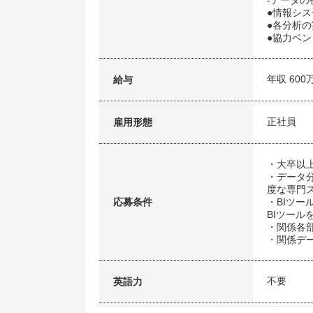
-データの
●情報シ
●各分析
●協力ベ
年収 600
給与
正社員
雇用形態
・大卒以
・データ
度な専門
応募条件
・BIツー
BIツール
・関係各
・関係デ
不要
英語力