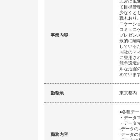
非常に風
て目標管
少なくと
職もおり
ニケーシ
コミュニ
事業内容
プレゼン
般的に離
している
同社のマ
に登用さ
競争環境
ルな活躍
めていま
東京都内
勤務地
●各種デ
・データ
・データ
-データの
職務内容
-データの