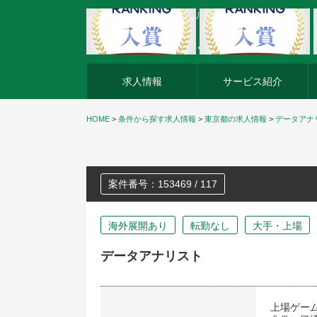
外資系企業の転職・キャリア転職ならアージスジャパン
求人情報
サービス紹介
HOME
>
条件から探す求人情報
>
東京都の求人情報
>
データアナ
案件番号：153469 / 117
海外展開あり
転勤なし
大手・上場
データアナリスト
上場ゲー