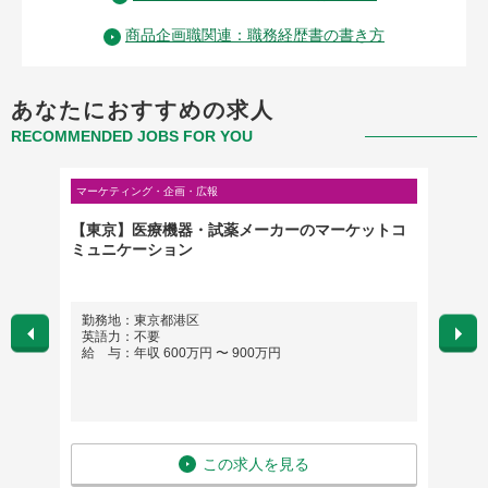
商品企画職関連：職務経歴書の書き方
あなたにおすすめの求人
RECOMMENDED JOBS FOR YOU
マーケティング・企画・広報
マーケテ
【東京】医療機器・試薬メーカーのマーケットコ
ソリュ
ミュニケーション
マーケ
勤務地：東京都港区
勤務
英語力：不要
英語
給 与：年収 600万円 〜 900万円
給 与：
この求人を見る