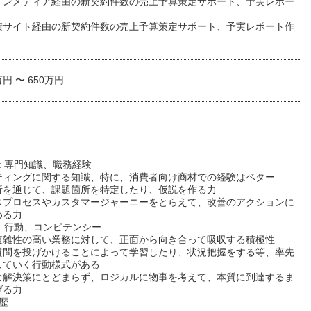
インメディア経由の新契約件数の売上予算策定サポート、予実レポー
積サイト経由の新契約件数の売上予算策定サポート、予実レポート作
万円 〜 650万円
: 専門知識、職務経験
ティングに関する知識、特に、消費者向け商材での経験はベター
析を通じて、課題箇所を特定したり、仮説を作る力
スプロセスやカスタマージャーニーをとらえて、改善のアクションに
める力
: 行動、コンピテンシー
複雑性の高い業務に対して、正面から向き合って吸収する積極性
質問を投げかけることによって学習したり、状況把握をする等、率先
していく行動様式がある
な解決策にとどまらず、ロジカルに物事を考えて、本質に到達するま
げる力
歴