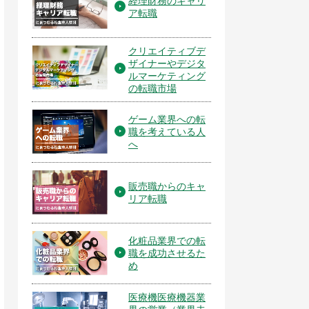
経理財務のキャリ
ア転職
クリエイティブデ
ザイナーやデジタ
ルマーケティング
の転職市場
ゲーム業界への転
職を考えている人
へ
販売職からのキャ
リア転職
化粧品業界での転
職を成功させるた
め
医療機医療機器業