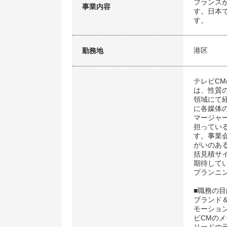
フランス
事業内容
す。日本
す。
港区
勤務地
テレビC
は、性質
領域にて
に各媒体
マージャ
担ってい
す。事業
がいのあ
括見積サ
期待して
プランニ
■職務の目
ブランド
モーショ
ビCMの