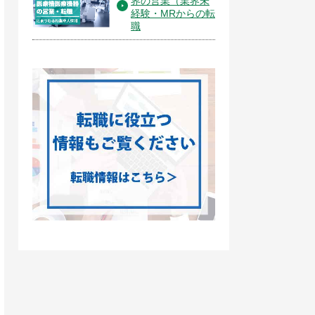
界の営業（業界未
経験・MRからの転
職