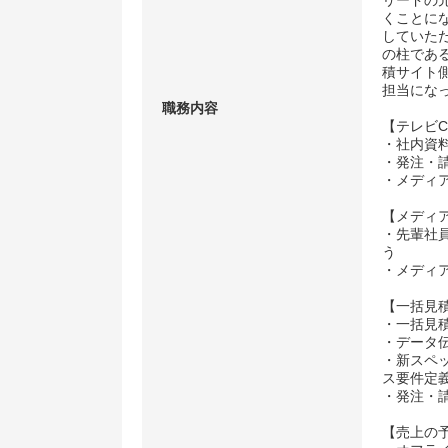
リードの
くことに
していた
の柱であ
積サイト
担当にな
職務内容
【テレビ
・社内資
・発注・
・メディ
【メディ
・先輩社
う
・メディ
【一括見
・一括見
・データ
・新スペ
ス要件定
・発注・
【売上の