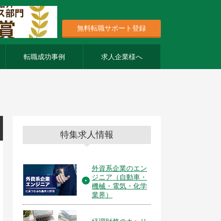
無料転職サポート登録
転職成功事例
求人企業様へ
特集求人情報
外資系企業のエン
ジニア（自動車・
機械・電気・化学
業界）