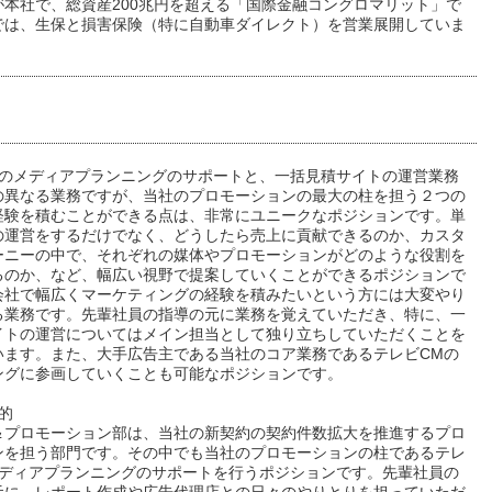
が本社で、総資産200兆円を超える「国際金融コングロマリット」で
では、生保と損害保険（特に自動車ダイレクト）を営業展開していま
Mのメディアプランニングのサポートと、一括見積サイトの運営業務
の異なる業務ですが、当社のプロモーションの最大の柱を担う２つの
経験を積むことができる点は、非常にユニークなポジションです。単
の運営をするだけでなく、どうしたら売上に貢献できるのか、カスタ
ーニーの中で、それぞれの媒体やプロモーションがどのような役割を
るのか、など、幅広い視野で提案していくことができるポジションで
会社で幅広くマーケティングの経験を積みたいという方には大変やり
る業務です。先輩社員の指導の元に業務を覚えていただき、特に、一
イトの運営についてはメイン担当として独り立ちしていただくことを
います。また、大手広告主である当社のコア業務であるテレビCMの
ングに参画していくことも可能なポジションです。
的
＆プロモーション部は、当社の新契約の契約件数拡大を推進するプロ
ンを担う部門です。その中でも当社のプロモーションの柱であるテレ
メディアプランニングのサポートを行うポジションです。先輩社員の