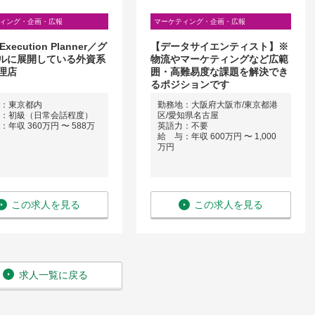
ィング・企画・広報
マーケティング・企画・広報
 Execution Planner／グ
【データサイエンティスト】※
ルに展開している外資系
物流やマーケティングなど広範
理店
囲・高難易度な課題を解決でき
るポジションです
：東京都内
勤務地：大阪府大阪市/東京都港
：初級（日常会話程度）
区/愛知県名古屋
年収 360万円 〜 588万
英語力：不要
給 与：年収 600万円 〜 1,000
万円
この求人を見る
この求人を見る
求人一覧に戻る