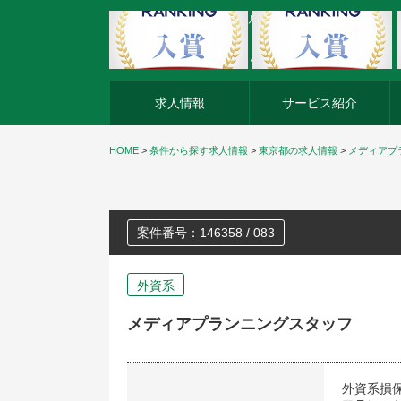
外資系企業の転職・キャリア転職ならアージスジャパン
求人情報
サービス紹介
HOME
>
条件から探す求人情報
>
東京都の求人情報
>
メディアプ
案件番号：146358 / 083
外資系
メディアプランニングスタッフ
外資系損