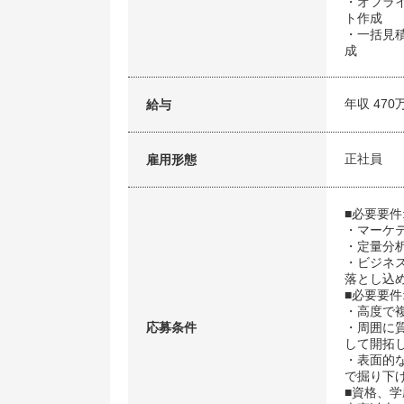
・オフラ
ト作成
・一括見
成
年収 470
給与
正社員
雇用形態
■必要要件
・マーケ
・定量分
・ビジネ
落とし込
■必要要件
・高度で
応募条件
・周囲に
して開拓
・表面的
で掘り下
■資格、学