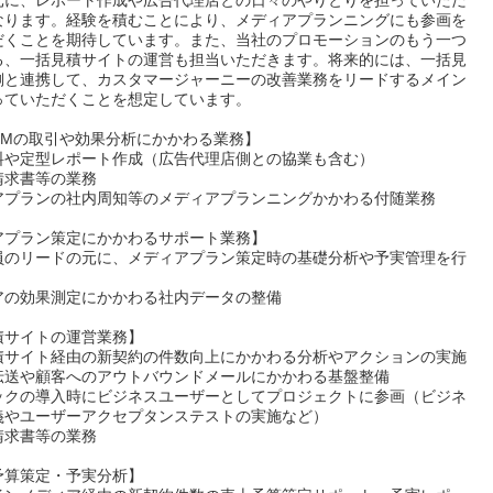
元に、レポート作成や広告代理店との日々のやりとりを担っていただ
なります。経験を積むことにより、メディアプランニングにも参画を
だくことを期待しています。また、当社のプロモーションのもう一つ
る、一括見積サイトの運営も担当いただきます。将来的には、一括見
側と連携して、カスタマージャーニーの改善業務をリードするメイン
っていただくことを想定しています。
CMの取引や効果分析にかかわる業務】
料や定型レポート作成（広告代理店側との協業も含む）
請求書等の業務
アプランの社内周知等のメディアプランニングかかわる付随業務
アプラン策定にかかわるサポート業務】
員のリードの元に、メディアプラン策定時の基礎分析や予実管理を行
アの効果測定にかかわる社内データの整備
積サイトの運営業務】
積サイト経由の新契約の件数向上にかかわる分析やアクションの実施
伝送や顧客へのアウトバウンドメールにかかわる基盤整備
ックの導入時にビジネスユーザーとしてプロジェクトに参画（ビジネ
義やユーザーアクセプタンステストの実施など）
請求書等の業務
予算策定・予実分析】