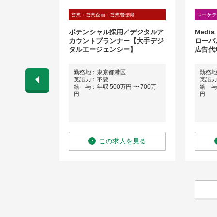
広報
営業・営業企画・営業管理職
マーケテ
ィング株式会
ポテンシャル採用／デジタルア
Media
ィング
カウントプランナー【大手デジ
ローバ
タルエージェンシー】
広告代
勤務地：東京都港区
勤務地
英語力：不要
英語力
 〜 840万
給 与：年収 500万円 〜 700万
給 与：
円
円
を見る
この求人を見る