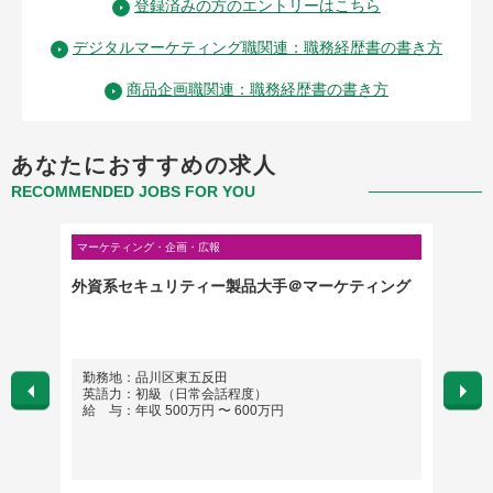
登録済みの方のエントリーはこちら
デジタルマーケティング職関連：職務経歴書の書き方
商品企画職関連：職務経歴書の書き方
あなたにおすすめの求人
RECOMMENDED JOBS FOR YOU
マーケティング・企画・広報
マーケテ
外資系セキュリティー製品大手＠マーケティング
[00
勤務地：品川区東五反田
勤務
英語力：初級（日常会話程度）
英語
給 与：年収 500万円 〜 600万円
給 与