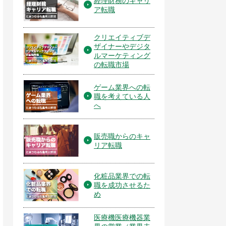
経理財務のキャリ
ア転職
クリエイティブデ
ザイナーやデジタ
ルマーケティング
の転職市場
ゲーム業界への転
職を考えている人
へ
販売職からのキャ
リア転職
化粧品業界での転
職を成功させるた
め
医療機医療機器業