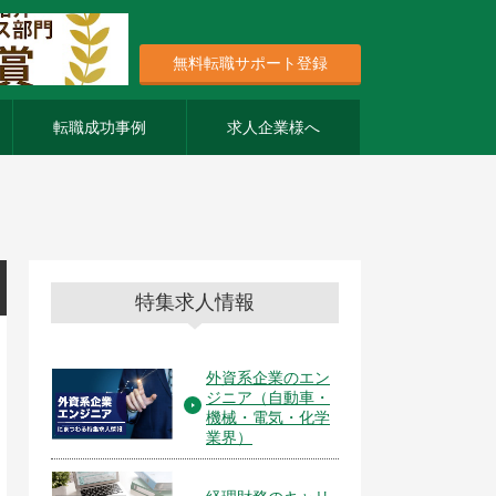
無料転職サポート登録
転職成功事例
求人企業様へ
特集求人情報
外資系企業のエン
ジニア（自動車・
機械・電気・化学
業界）