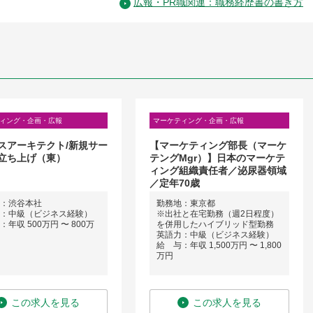
広報・PR職関連：職務経歴書の書き方
ィング・企画・広報
マーケティング・企画・広報
スアーキテクト/新規サー
【マーケティング部長（マーケ
立ち上げ（東）
テングMgr）】日本のマーケテ
ィング組織責任者／泌尿器領域
／定年70歳
：渋谷本社
勤務地：東京都
：中級（ビジネス経験）
※出社と在宅勤務（週2日程度）
年収 500万円 〜 800万
を併用したハイブリッド型勤務
英語力：中級（ビジネス経験）
給 与：年収 1,500万円 〜 1,800
万円
この求人を見る
この求人を見る