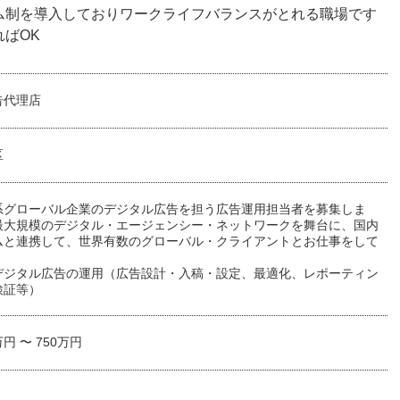
ム制を導入しておりワークライフバランスがとれる職場です
ばOK
告代理店
区
系グローバル企業のデジタル広告を担う広告運用担当者を募集しま
最大規模のデジタル・エージェンシー・ネットワークを舞台に、国内
ムと連携して、世界有数のグローバル・クライアントとお仕事をして
。
デジタル広告の運用（広告設計・入稿・設定、最適化、レポーティン
検証等）
万円 〜 750万円