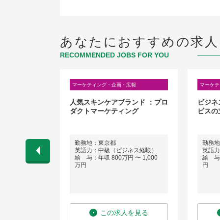
あなたにおすすめの求人
RECOMMENDED JOBS FOR YOU
広報
マーケティング・企画・広報
マーケテ
メント業界】
人気スキンケアブランド ：プロ
ビジネ
事業推進本部
ダクトマーケティング
ビスの
ジャー～スタッ
区
勤務地：東京都
勤務地
英語力：中級（ビジネス経験）
英語力
 〜 1,200
給 与：年収 800万円 〜 1,000
給 与：
万円
円
を見る
この求人を見る