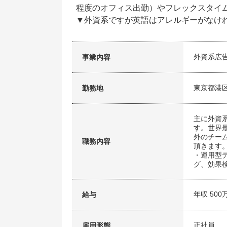
程度のオフィス出勤）やフレックスタイ
▼外資系ですが英語はアレルギーがなけれ
外資系広
事業内容
東京都港
勤務地
主に外資
す。世界
外のチー
職務内容
頂きます
・運用型
グ、効果
年収 500
給与
正社員
雇用形態