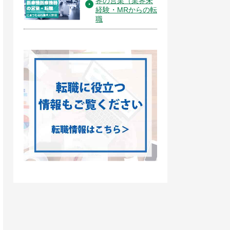
界の営業（業界未
経験・MRからの転
職