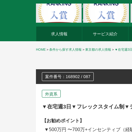
外資系企業の転職・キャリア転職ならアージスジャパン
求人情報
サービス紹介
HOME
>
条件から探す求人情報
>
東京都の求人情報
>
▼在宅週3
案件番号：168902 / 087
外資系
▼在宅週3日▼フレックスタイム制▼
【お勧めポイント】
▼500万円 〜700万+インセンティブ