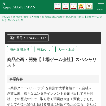
menu
HOME
>
条件から探す求人情報
>
東京都の求人情報
>
商品企画・開発【上場ゲーム会
社】スペシャリスト
案件番号：174355 / 117
海外展開あり
転勤なし
大手・上場
商品企画・開発【上場ゲーム会社】スペシャリ
スト
事業内容
～業界グローバルトップ3を目指す大手老舗ゲーム会社～
創業以来、様々なエンタテインメントを創り出してきた同
社。その歴史の中で、取り巻く環境は大きく変化しました。
そして今後も変化し続ける環境に対応するためにも、分社に