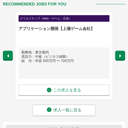
RECOMMENDED JOBS FOR YOU
クリエイティブ（Web・ゲーム・広告）
クリエイ
ャー
アプリケーション開発【上場ゲーム会社】
プロデ
上場ゲ
勤務地：東京都内
勤務
英語力：中級（ビジネス経験）
英語
給 与：年収 500万円 〜 700万円
給 与
この求人を見る
求人一覧に戻る