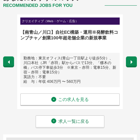
RECOMMENDED JOBS FOR YOU
クリエイティブ（Web・ゲーム・広告）
マーケテ
）
【南青山／川口】自社EC構築・運用※発酵飲料コ
【DX
ンブチャ／創業100年超老舗企業の新規事業
SQL 
勤務地：東京オフィス(青山一丁目駅より徒歩5分）、
勤務
川口本社（JR「赤羽」駅からバスで13分、「梛木の
英語
橋」バス停下車徒歩3分 ※東京－赤羽：電車15分、新
給 与
宿－赤羽：電車15分）
英語力：不要
給 与：年収 406万円 〜 560万円
この求人を見る
求人一覧に戻る