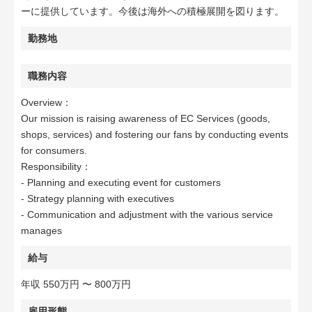
ーに提供しています。今後は海外への積極展開を図ります。
勤務地
職務内容
Overview：
Our mission is raising awareness of EC Services (goods,
shops, services) and fostering our fans by conducting events
for consumers.
Responsibility：
- Planning and executing event for customers
- Strategy planning with executives
- Communication and adjustment with the various service
manages
給与
年収 550万円 〜 800万円
雇用形態