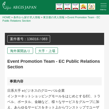
menu
HOME
>
条件から探す求人情報
>
東京都の求人情報
>
Event Promotion Team - EC
Public Relations Section
案件番号：136016 / 083
海外展開あり
大手・上場
Event Promotion Team - EC Public Relations
Section
事業内容
日系大手 eビジネスのグローバル企業
インターネットショッピングモールをはじめとするEC、トラ
ベル、ポータル、金融など、様々なサービスをグループに加
え、あらゆるサービスをネット上からワンストップでユーザ