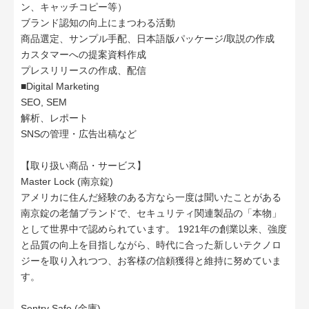
ン、キャッチコピー等）
ブランド認知の向上にまつわる活動
商品選定、サンプル手配、日本語版パッケージ/取説の作成
カスタマーへの提案資料作成
プレスリリースの作成、配信
■Digital Marketing
SEO, SEM
解析、レポート
SNSの管理・広告出稿など
【取り扱い商品・サービス】
Master Lock (南京錠)
アメリカに住んだ経験のある方なら一度は聞いたことがある
南京錠の老舗ブランドで、セキュリティ関連製品の「本物」
として世界中で認められています。 1921年の創業以来、強度
と品質の向上を目指しながら、時代に合った新しいテクノロ
ジーを取り入れつつ、お客様の信頼獲得と維持に努めていま
す。
Sentry Safe (金庫)