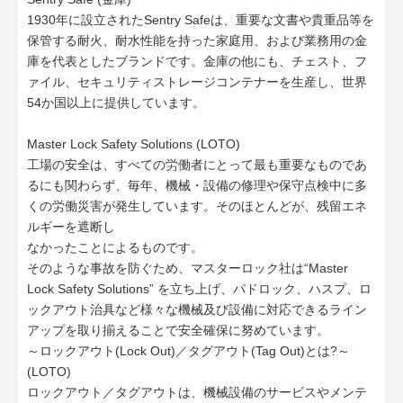
1930年に設立されたSentry Safeは、重要な文書や貴重品等を
保管する耐火、耐水性能を持った家庭用、および業務用の金
庫を代表としたブランドです。金庫の他にも、チェスト、フ
ァイル、セキュリティストレージコンテナーを生産し、世界
54か国以上に提供しています。
Master Lock Safety Solutions (LOTO)
工場の安全は、すべての労働者にとって最も重要なものであ
るにも関わらず、毎年、機械・設備の修理や保守点検中に多
くの労働災害が発生しています。そのほとんどが、残留エネ
ルギーを遮断し
なかったことによるものです。
そのような事故を防ぐため、マスターロック社は“Master
Lock Safety Solutions” を立ち上げ、パドロック、ハスプ、ロ
ックアウト治具など様々な機械及び設備に対応できるライン
アップを取り揃えることで安全確保に努めています。
～ロックアウト(Lock Out)／タグアウト(Tag Out)とは?～
(LOTO)
ロックアウト／タグアウトは、機械設備のサービスやメンテ