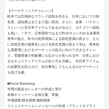
【マーケティングチャレンジ】
欧米では圧倒的なブランド認知を誇るも、日本においての知
名度、認知度はまだまだ低い状況。さらに、金庫・パドロッ
クといった非日常アイテムであるがゆえに、カテゴリー認知
も低い。一方で、日本国内ではまだ約10％といわれる金庫所
有率の低さ、昨今の犯罪増加による防犯意識の高まり、さら
に自然災害の激甚化における防災意識の高まり等は、将来的
な需要増におけるマーケットの拡大に向けて大きなチャン
ス。実購買者の年齢層にも広がりが見られる中、日本におけ
るセキュリティアイテムの在り方を示唆し、非日常アイテム
の必要性を訴えかけ、自分事化してもらえるかがマーケット
を拡げる鍵。
■Brand Marketing
年間の販促カレンダーの作成と実行
各種キャンペーン企画立案、実施
市場調査/競合調査/価格調査
コミュニケーションメッセージの作成（ブランドタグライ