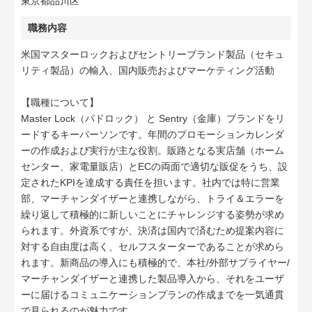
東京都品川区
職務内容
米国マスターロックおよびセントリーブランド製品（セキュ
リティ製品）の輸入、国内販売およびマーケティング活動
【職種について】
Master Lock（パドロック） と Sentry（金庫）ブランドをリ
ードするキーパーソンです。年間のプロモーションカレンダ
ーの作成および実行が主な役割。販路となる実店舗（ホーム
センター、家電量販店）とECの両面で適切な販促をうち、設
定されたKPIを達成する責任を担います。社内では特に営業
部、マーチャンダイザーと連携しながら、トライ＆エラーを
繰り返して積極的に新しいことにチャレンジする姿勢が求め
られます。外資系ですが、決済は国内で済むため提案内容に
対する自由度は高く、セルフスターターであることが求めら
れます。新商品の導入にも積極的で、本社/外部サプライヤー/
マーチャンダイザーと連携した製品導入から、それをユーザ
ーに届けるコミュニケーションプランの作成までを一気通貫
で見られるのが魅力です。