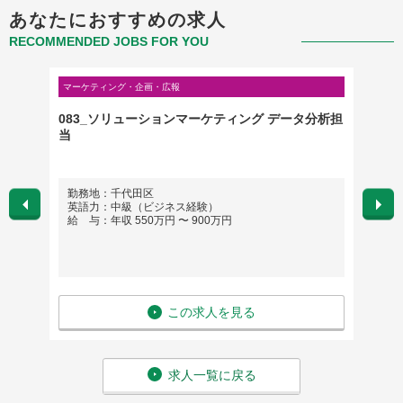
あなたにおすすめの求人
RECOMMENDED JOBS FOR YOU
マーケティング・企画・広報
マーケテ
ネージャ
083_ソリューションマーケティング データ分析担
広報（
当
勤務地：千代田区
勤務
英語力：中級（ビジネス経験）
英語
給 与：年収 550万円 〜 900万円
給 与
この求人を見る
求人一覧に戻る