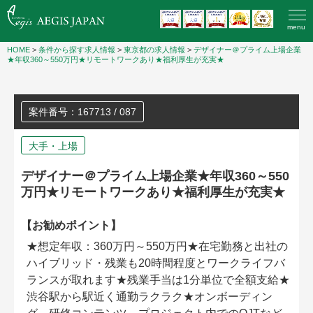
menu
HOME
>
条件から探す求人情報
>
東京都の求人情報
>
デザイナー＠プライム上場企業
★年収360～550万円★リモートワークあり★福利厚生が充実★
案件番号：167713 / 087
大手・上場
デザイナー＠プライム上場企業★年収360～550
万円★リモートワークあり★福利厚生が充実★
【お勧めポイント】
★想定年収：360万円～550万円★在宅勤務と出社の
ハイブリッド・残業も20時間程度とワークライフバ
ランスが取れます★残業手当は1分単位で全額支給★
渋谷駅から駅近く通勤ラクラク★オンボーディン