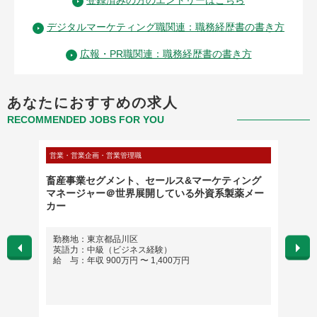
登録済みの方のエントリーはこちら
デジタルマーケティング職関連：職務経歴書の書き方
広報・PR職関連：職務経歴書の書き方
あなたにおすすめの求人
RECOMMENDED JOBS FOR YOU
営業・営業企画・営業管理職
マーケテ
畜産事業セグメント、セールス&マーケティング
★英語
マネージャー＠世界展開している外資系製薬メー
バルに
カー
勤務地：東京都品川区
勤務
英語力：中級（ビジネス経験）
英語
給 与：年収 900万円 〜 1,400万円
給 与