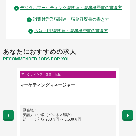
デジタルマーケティング職関連：職務経歴書の書き方
消費財営業職関連：職務経歴書の書き方
広報・PR職関連：職務経歴書の書き方
あなたにおすすめの求人
RECOMMENDED JOBS FOR YOU
マーケティング・企画・広報
営業・営
ok
マーケティングマネージャー
大手外
ブランド
&ボデ
勤務地：
勤務
英語力：中級（ビジネス経験）
英語
給 与：年収 900万円 〜 1,500万円
給 与