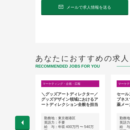
メールで求人情報を送る
あなたにおすすめの求人
RECOMMENDED JOBS FOR YOU
・ゲーム・広告）
マーケティング・企画・広報
マーケテ
サーチ【大手
＼グッズアートディレクター／
セール
グッズデザイン領域におけるア
ブネス
ートディレクション全般を担当
薬メー
勤務地：東京都港区
勤務地
英語力：不要
英語力
 〜 700万
給 与：年収 400万円 〜 540万
給 与：