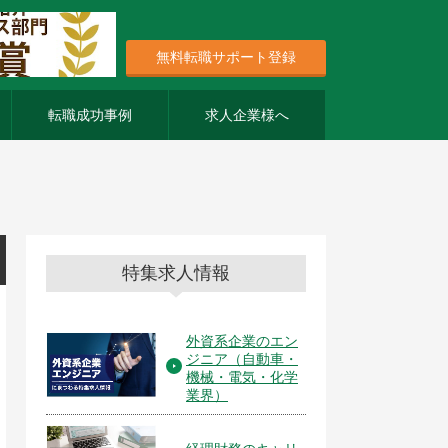
無料転職サポート登録
転職成功事例
求人企業様へ
特集求人情報
外資系企業のエン
ジニア（自動車・
機械・電気・化学
業界）