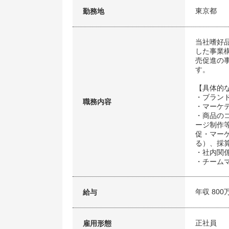
東京都
勤務地
当社嗜好
した事業
売促進の
す。
【具体的
・ブラン
職務内容
・マーケ
・商品の
ージ制作
促・マー
る）、採
・社内関
・チーム
年収 800
給与
正社員
雇用形態