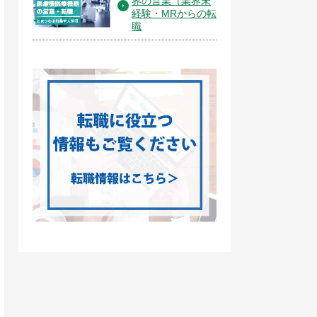
界の営業（業界未
経験・MRからの転
職