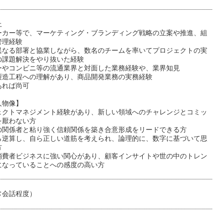
上
ーカー等で、マーケティング・ブランディング戦略の立案や推進、組
管理経験
異なる部署と協業しながら、数名のチームを率いてプロジェクトの実
の課題解決をやり抜いた経験
ーやコンビニ等の流通業界と対面した業務経験や、業界知見
製造工程への理解があり、商品開発業務の実務経験
あれば尚可
人物像】
ェクトマネジメント経験があり、新しい領域へのチャレンジとコミッ
を厭わない方
の関係者と粘り強く信頼関係を築き合意形成をリードできる方
ら逆算し、自ら正しい道筋を考えられ、論理的に、数字に基づいて思
方
消費者ビジネスに強い関心があり、顧客インサイトや世の中のトレン
になっていることへの感度の高い方
常会話程度）