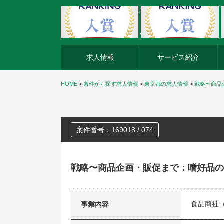
外資系企業の転職・キャリア転職ならアージスジャパン
求人情報
サービス紹介
HOME
>
条件から探す求人情報
>
東京都の求人情報
>
戦略〜商品
案件番号：169018 / 074
戦略〜商品企画・販促まで：嗜好品の
食品商社
事業内容