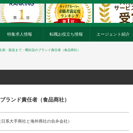
特集求人情報
転職お役立ち情報
エージェント紹介
企画・販促まで：嗜好品のブランド責任者（食品商社）
ブランド責任者（食品商社）
（日系大手商社と海外商社の合弁会社）