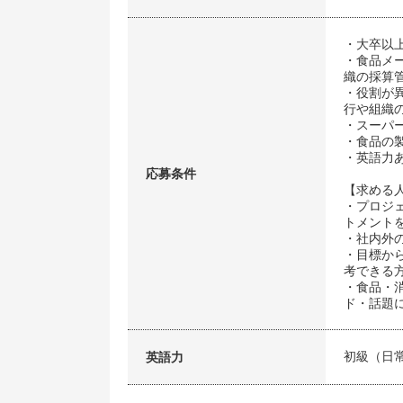
・大卒以
・食品メ
織の採算
・役割が
行や組織
・スーパ
・食品の
・英語力
応募条件
【求める
・プロジ
トメント
・社内外
・目標か
考できる
・食品・
ド・話題
初級（日
英語力