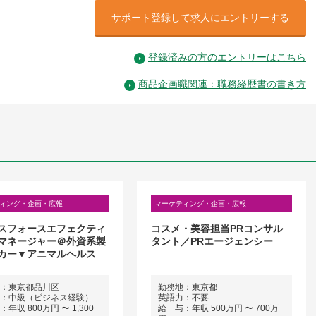
サポート登録して求人にエントリーする
登録済みの方のエントリーはこちら
商品企画職関連：職務経歴書の書き方
ィング・企画・広報
マーケティング・企画・広報
スフォースエフェクティ
コスメ・美容担当PRコンサル
マネージャー＠外資系製
タント／PRエージェンシー
カー▼アニマルヘルス
：東京都品川区
勤務地：東京都
：中級（ビジネス経験）
英語力：不要
年収 800万円 〜 1,300
給 与：年収 500万円 〜 700万