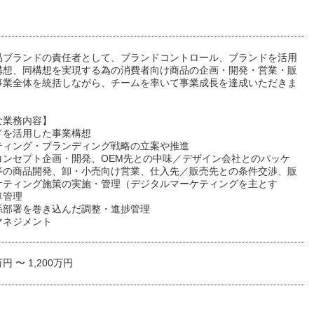
品ブランドの責任者として、ブランドコントロール、ブランドを活用
構想、同構想を実現する為の消費者向け商品の企画・開発・営業・販
事業全体を統括しながら、チームを率いて事業成長を達成いただきま
な業務内容】
ドを活用した事業構想
ティング・ブランディング戦略の立案や推進
コンセプト企画・開発、OEM先との中味／デザイン会社とのパッケ
等の商品開発、卸・小売向け営業、仕入先／販売先との条件交渉、販
ケティング施策の実施・管理（デジタルマーケティングを主とす
算管理
係部署を巻き込んだ調整・進捗管理
マネジメント
万円 〜 1,200万円