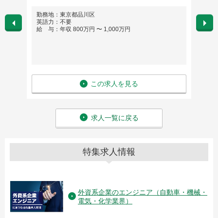
勤務地：東京都品川区
勤務
英語力：不要
英語
給 与：年収 800万円 〜 1,000万円
給 与
この求人を見る
求人一覧に戻る
特集求人情報
外資系企業のエンジニア（自動車・機械・
電気・化学業界）