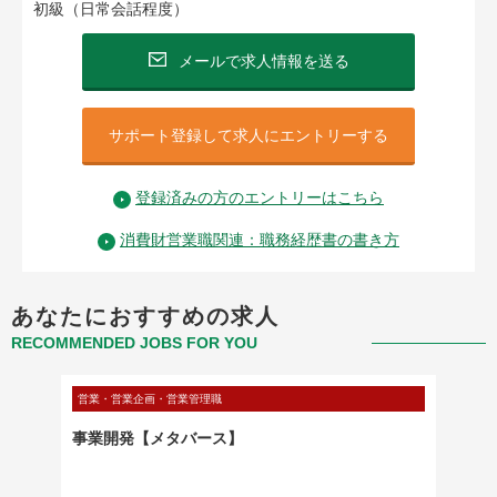
初級（日常会話程度）
メールで求人情報を送る
サポート登録して求人にエントリーする
登録済みの方のエントリーはこちら
消費財営業職関連：職務経歴書の書き方
あなたにおすすめの求人
RECOMMENDED JOBS FOR YOU
営業・営業企画・営業管理職
営業・営
担当】外
事業開発【メタバース】
不動産
ルス】