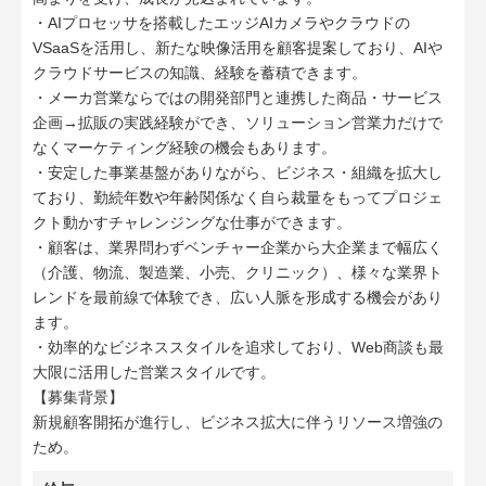
・AIプロセッサを搭載したエッジAIカメラやクラウドの
VSaaSを活用し、新たな映像活用を顧客提案しており、AIや
クラウドサービスの知識、経験を蓄積できます。
・メーカ営業ならではの開発部門と連携した商品・サービス
企画→拡販の実践経験ができ、ソリューション営業力だけで
なくマーケティング経験の機会もあります。
・安定した事業基盤がありながら、ビジネス・組織を拡大し
ており、勤続年数や年齢関係なく自ら裁量をもってプロジェ
クト動かすチャレンジングな仕事ができます。
・顧客は、業界問わずベンチャー企業から大企業まで幅広く
（介護、物流、製造業、小売、クリニック）、様々な業界ト
レンドを最前線で体験でき、広い人脈を形成する機会があり
ます。
・効率的なビジネススタイルを追求しており、Web商談も最
大限に活用した営業スタイルです。
【募集背景】
新規顧客開拓が進行し、ビジネス拡大に伴うリソース増強の
ため。