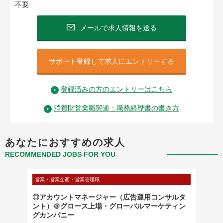
不要
メールで求人情報を送る
サポート登録して求人にエントリーする
登録済みの方のエントリーはこちら
消費財営業職関連：職務経歴書の書き方
あなたにおすすめの求人
RECOMMENDED JOBS FOR YOU
営業・営業企画・営業管理職
営業・営
◎アカウントマネージャー（広告運用コンサルタ
化学メ
ント）＠グロース上場・グローバルマーケティン
グカンパニー