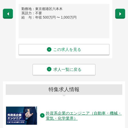
きま
勤務地：東京都港区六本木
勤務
英語力：不要
英語
給 与：年収 500万円 〜 1,000万円
給 与
この求人を見る
求人一覧に戻る
特集求人情報
外資系企業のエンジニア（自動車・機械・
電気・化学業界）