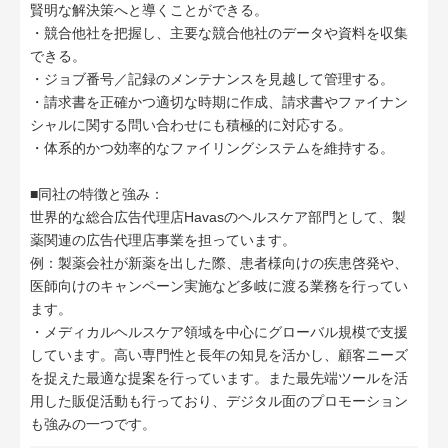
賢明な解決策へと導くことができる。
・競合他社を把握し、主要な競合他社のデータや資料を収集
できる。
・ジョブ番号／記録のメンテナンスを見越して管理する。
・請求書を正確かつ適切な時期に作成、請求書やファイナン
シャルに関する問い合わせにも積極的に対応する。
・体系的かつ効率的なファイリングシステムを維持する。
■同社の特徴と強み：
世界的な総合広告代理店Havasのヘルスケア部門として、製
薬関連の広告代理店事業を担っています。
例：製薬会社が新薬を出した際、患者様向けの疾患啓発や、
医師向けのキャンペーン実施など多岐に渡る業務を行ってい
ます。
・メディカルヘルスケア領域を中心にグローバル規模で支援
しています。高い専門性と長年の知見を活かし、顧客ニーズ
を捉えた最適な提案を行っています。また最先端ツールを活
用した販促活動も行っており、デジタル面のプロモーション
も強みの一つです。