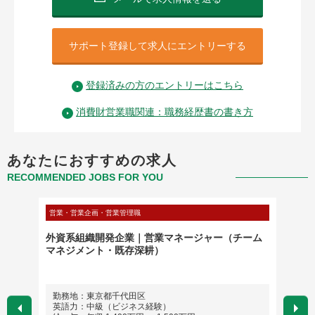
サポート登録して求人にエントリーする
登録済みの方のエントリーはこちら
消費財営業職関連：職務経歴書の書き方
あなたにおすすめの求人
RECOMMENDED JOBS FOR YOU
営業・営業企画・営業管理職
営業・営
用不動
外資系組織開発企業｜営業マネージャー（チーム
★メン
マネジメント・既存深耕）
★組織
勤務地：東京都千代田区
勤務
英語力：中級（ビジネス経験）
英語