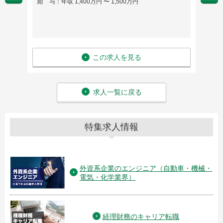
給 与：年収 1,400万円 〜 1,500万円
給 与
この求人を見る
求人一覧に戻る
特集求人情報
外資系企業のエンジニア（自動車・機械・
電気・化学業界）
経理財務のキャリア転職