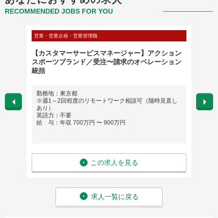
RECOMMENDED JOBS FOR YOU
営業・営業企画・営業管理職
営業・営
nt
【カスタマーサービスマネージャー】アクション
海外生
スポーツブランド／受注〜請求のオペレーション
メーカ
統括
勤務地：東京都
勤務地
※週1～2回程度のリモートワーク相談可（随時見直し
英語
あり）
給 与
英語力：不要
給 与：年収 700万円 〜 900万円
この求人を見る
求人一覧に戻る