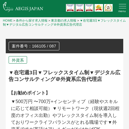
menu
HOME
>
条件から探す求人情報
>
東京都の求人情報
>
▼在宅週3日▼フレックスタイム
制▼デジタル広告コンサルティング＠外資系広告代理店
案件番号：166105 / 087
外資系
▼在宅週3日▼フレックスタイム制▼デジタル広
告コンサルティング＠外資系広告代理店
【お勧めポイント】
▼500万円 〜700万+インセンティブ（経験やスキル
に応じて相談可能）▼リモートワーク（現状週2回程
度のオフィス出勤）やフレックスタイム制を導入し
ておりワークライフバランスがとれる職場です▼外