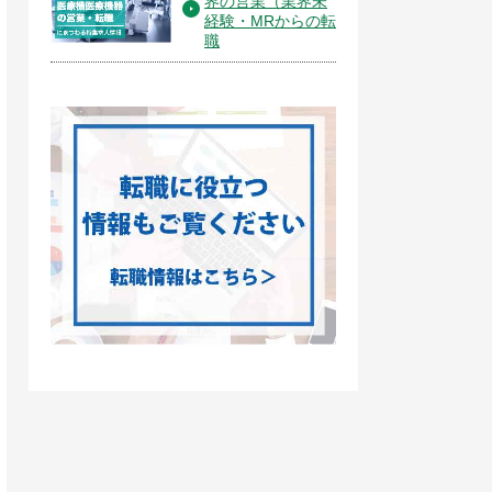
界の営業（業界未
経験・MRからの転
職