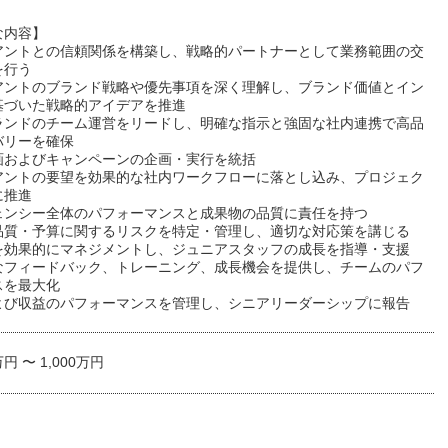
な内容】
アントとの信頼関係を構築し、戦略的パートナーとして業務範囲の交
を行う
アントのブランド戦略や優先事項を深く理解し、ブランド価値とイン
基づいた戦略的アイデアを推進
ランドのチーム運営をリードし、明確な指示と強固な社内連携で高品
バリーを確保
画およびキャンペーンの企画・実行を統括
アントの要望を効果的な社内ワークフローに落とし込み、プロジェク
に推進
ェンシー全体のパフォーマンスと成果物の品質に責任を持つ
品質・予算に関するリスクを特定・管理し、適切な対応策を講じる
を効果的にマネジメントし、ジュニアスタッフの成長を指導・支援
なフィードバック、トレーニング、成長機会を提供し、チームのパフ
スを最大化
よび収益のパフォーマンスを管理し、シニアリーダーシップに報告
万円 〜 1,000万円