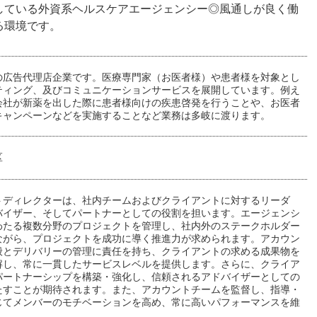
している外資系ヘルスケアエージェンシー◎風通しが良く働
る環境です。
の広告代理店企業です。医療専門家（お医者様）や患者様を対象とし
ティング、及びコミュニケーションサービスを展開しています。例え
会社が新薬を出した際に患者様向けの疾患啓発を行うことや、お医者
キャンペーンなどを実施することなど業務は多岐に渡ります。
区
トディレクターは、社内チームおよびクライアントに対するリーダ
バイザー、そしてパートナーとしての役割を担います。エージェンシ
わたる複数分野のプロジェクトを管理し、社内外のステークホルダー
ながら、プロジェクトを成功に導く推進力が求められます。アカウン
般とデリバリーの管理に責任を持ち、クライアントの求める成果物を
解し、常に一貫したサービスレベルを提供します。さらに、クライア
パートナーシップを構築・強化し、信頼されるアドバイザーとしての
たすことが期待されます。また、アカウントチームを監督し、指導・
じてメンバーのモチベーションを高め、常に高いパフォーマンスを維
。