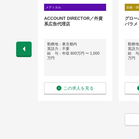
理職
メディカル
金融・保
ンサルティン
ACCOUNT DIRECTOR／外資
グロー
ント職
系広告代理店
パラメ
赤坂1-11-
勤務地：東京都内
勤務地
ティ4階
英語力：不要
英語力
給 与：年収 800万円 〜 1,000
給 与：
 〜 1,300
万円
万円
を見る
この求人を見る