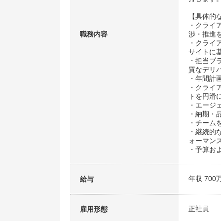
【具体的
・クライ
職務内容
渉・推進
・クライ
サイトに
・担当ブ
質なデリ
・年間計
・クライ
トを円滑
・エージ
・納期・
・チーム
・継続的
ォーマン
・予算お
年収 700
給与
正社員
雇用形態