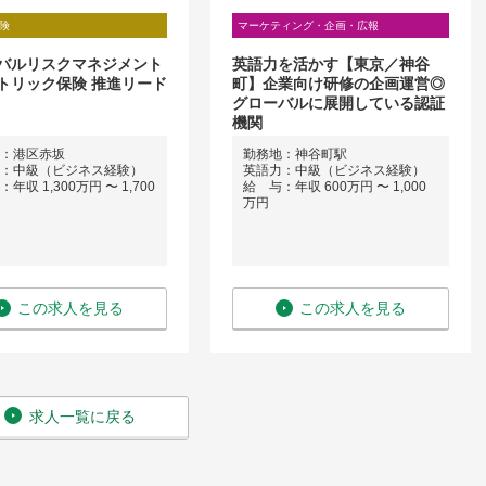
険
マーケティング・企画・広報
バルリスクマネジメント
英語力を活かす【東京／神谷
トリック保険 推進リード
町】企業向け研修の企画運営◎
グローバルに展開している認証
機関
：港区赤坂
勤務地：神谷町駅
：中級（ビジネス経験）
英語力：中級（ビジネス経験）
年収 1,300万円 〜 1,700
給 与：年収 600万円 〜 1,000
万円
この求人を見る
この求人を見る
求人一覧に戻る