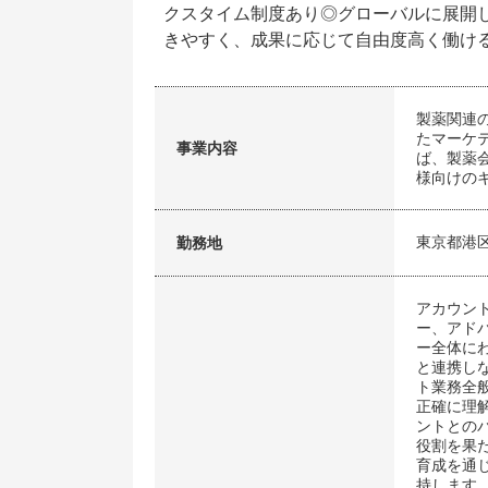
クスタイム制度あり◎グローバルに展開
きやすく、成果に応じて自由度高く働け
製薬関連
たマーケ
事業内容
ば、製薬
様向けの
東京都港
勤務地
アカウン
ー、アド
ー全体に
と連携し
ト業務全
正確に理
ントとの
役割を果
育成を通
持します