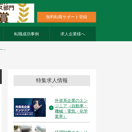
無料転職サポート登録
転職成功事例
求人企業様へ
ー～
特集求人情報
外資系企業のエン
ジニア（自動車・
機械・電気・化学
業界）