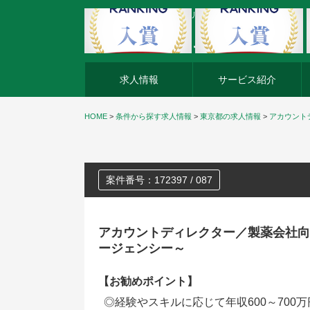
外資系企業の転職・キャリア転職ならアージスジャパン
求人情報
サービス紹介
HOME
>
条件から探す求人情報
>
東京都の求人情報
>
アカウント
案件番号：172397 / 087
アカウントディレクター／製薬会社向
ージェンシー～
【お勧めポイント】
◎経験やスキルに応じて年収600～70