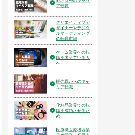
経理財務のキャリ
ア転職
クリエイティブデ
ザイナーやデジタ
ルマーケティング
の転職市場
ゲーム業界への転
職を考えている人
へ
販売職からのキャ
リア転職
化粧品業界での転
職を成功させるた
め
医療機医療機器業